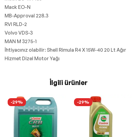
Mack EO-N
MB-Approval 228.3
RVI RLD-2
Volvo VDS-3
MAN M 3275-1
İhtiyacınız olabilir: Shell Rimula R4 X 15W-40 20 Lt Ağır
Hizmet Dizel Motor Yağı
İlgili ürünler
-29%
-29%