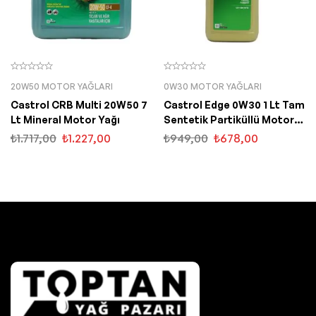
20W50 MOTOR YAĞLARI
0W30 MOTOR YAĞLARI
Castrol CRB Multi 20W50 7
Castrol Edge 0W30 1 Lt Tam
Lt Mineral Motor Yağı
Sentetik Partiküllü Motor
Yağı
₺
1.717,00
₺
1.227,00
₺
949,00
₺
678,00