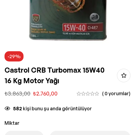
-29%
Castrol CRB Turbomax 15W40
16 Kg Motor Yağı
₺
3.863,00
₺
2.760,00
( 0 yorumlar)
582
kişi bunu şu anda görüntülüyor
Miktar