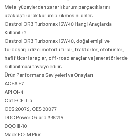
Metal yüzeylerden zararlı kurum parçacıklarını
uzaklaştırarak kurum birikmesini önler.
Castrol CRB Turbomax 15W40 Hangi Araçlarda
Kullanılır?
Castrol CRB Turbomax 15W40, doğal emişli ve
turboşarjlı dizel motorlu tırlar, traktörler, otobüsler,
hafif ticari araçlar, off-road araçlar ve jeneratörlerde
kullanılması tavsiye edilir.
Ürün Performans Seviyeleri ve Onayları
ACEA E7
API CI-4
Cat ECF-1-a
CES 20076, CES 20077
DDC Power Guard 93K215
DQC III-10
Mack EO-M Plus