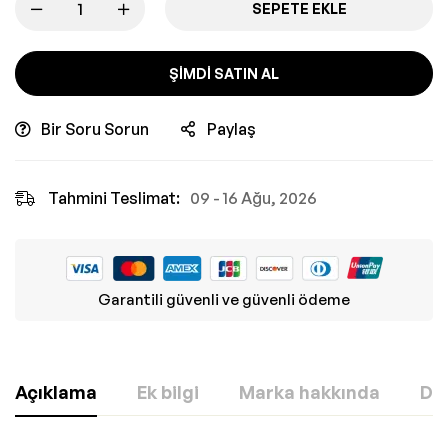
SEPETE EKLE
ŞIMDI SATIN AL
Bir Soru Sorun
Paylaş
Tahmini Teslimat:
09 - 16 Ağu, 2026
Garantili güvenli ve güvenli ödeme
Açıklama
Ek bilgi
Marka hakkında
Değ