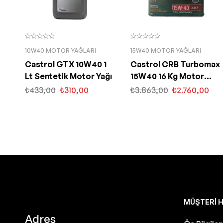
10W40 MOTOR YAĞLARI
15W40 MOTOR YAĞLARI
Castrol GTX 10W40 1
Castrol CRB Turbomax
Lt Sentetik Motor Yağı
15W40 16 Kg Motor
Yağı
₺
433,00
₺
310,00
₺
3.863,00
₺
2.760,00
MÜŞTERI H
Adres