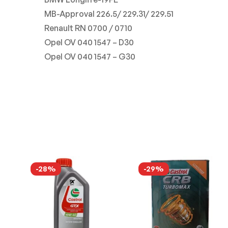
MB-Approval 226.5/ 229.31/ 229.51
Renault RN 0700 / 0710
Opel OV 040 1547 – D30
Opel OV 040 1547 – G30
-28%
-29%