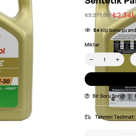
Sentetik Pa
₺
2.341
₺
3.277,00
54
kişi bunu şu an
Miktar
Bir Soru Sorun
Tahmini Teslimat: