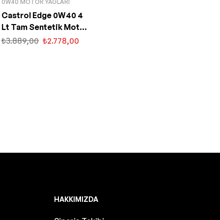
0W40 MOTOR YAĞLARI
Castrol Edge 0W40 4
Lt Tam Sentetik Motor
Yağı
₺
3.889,00
₺
2.778,00
HAKKIMIZDA