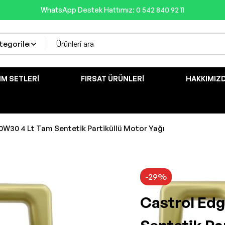
WhatsApp Destek Hattımız: 0 542 840 92 11
IM SETLERI
FIRSAT ÜRÜNLERI
HAKKIMIZ
0W30 4 Lt Tam Sentetik Partiküllü Motor Yağı
-29%
Castrol Ed