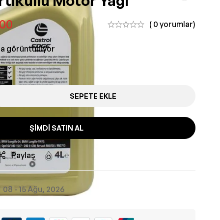
rtiküllü Motor Yağı
,00
( 0 yorumlar)
da görüntülüyor
SEPETE EKLE
ŞIMDI SATIN AL
Paylaş
08 - 15 Ağu, 2026