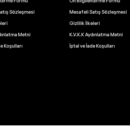
endirme Formu
Ön Bilgilendirme Formu
atış Sözleşmesi
Mesafeli Satış Sözleşmesi
eleri
Gizlilik İlkeleri
dınlatma Metni
K.V.K.K Aydınlatma Metni
de Koşulları
İptal ve İade Koşulları