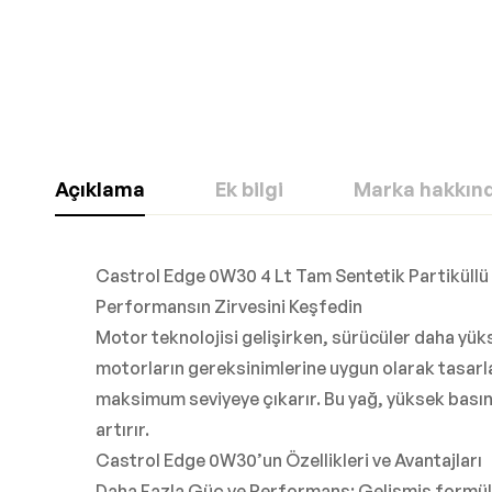
Açıklama
Ek bilgi
Marka hakkın
Castrol Edge 0W30 4 Lt Tam Sentetik Partiküllü
Performansın Zirvesini Keşfedin
Motor teknolojisi gelişirken, sürücüler daha yü
motorların gereksinimlerine uygun olarak tasar
maksimum seviyeye çıkarır. Bu yağ, yüksek basın
artırır.
Castrol Edge 0W30’un Özellikleri ve Avantajları
Daha Fazla Güç ve Performans: Gelişmiş formülü