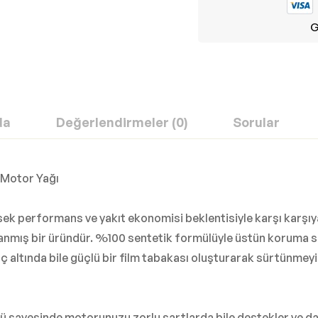
G
da
Değerlendirmeler (0)
Sorular
 Motor Yağı
ksek performans ve yakıt ekonomisi beklentisiyle karşı kar
lanmış bir üründür. %100 sentetik formülüyle üstün koruma 
ç altında bile güçlü bir film tabakası oluşturarak sürtünmey
 sayesinde motorunuzu zorlu şartlarda bile destekler ve da