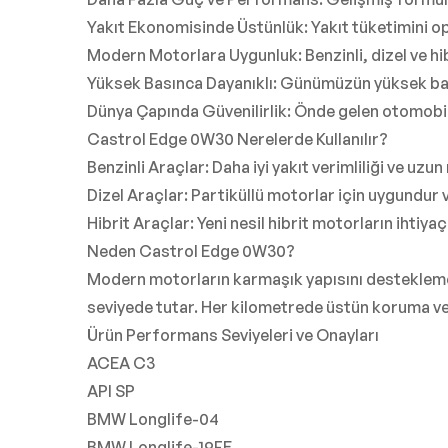
Yakıt Ekonomisinde Üstünlük: Yakıt tüketimini opt
Modern Motorlara Uygunluk: Benzinli, dizel ve hib
Yüksek Basınca Dayanıklı: Günümüzün yüksek bası
Dünya Çapında Güvenilirlik: Önde gelen otomobil ü
Castrol Edge 0W30 Nerelerde Kullanılır?
Benzinli Araçlar: Daha iyi yakıt verimliliği ve uz
Dizel Araçlar: Partiküllü motorlar için uygundur
Hibrit Araçlar: Yeni nesil hibrit motorların ihtiyaçl
Neden Castrol Edge 0W30?
Modern motorların karmaşık yapısını destekleme
seviyede tutar. Her kilometrede üstün koruma ve 
Ürün Performans Seviyeleri ve Onayları
ACEA C3
API SP
BMW Longlife-04
BMW Longlife-19FE