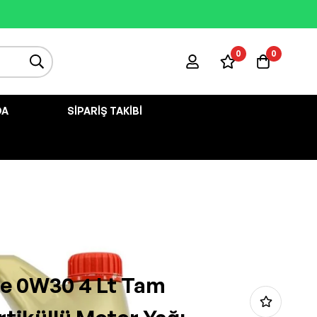
0
0
DA
SIPARIŞ TAKIBI
ge 0W30 4 Lt Tam