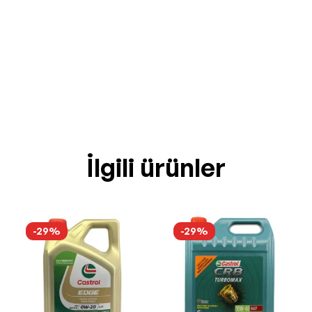
İlgili ürünler
-29%
-29%