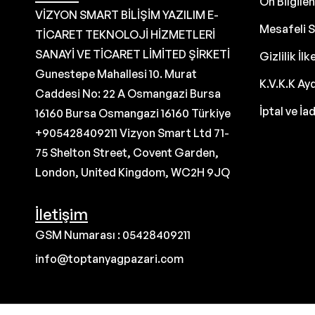
Ön Bilgil
VİZYON SMART BİLİŞİM YAZILIM E-
Mesafeli S
TİCARET TEKNOLOJİ HİZMETLERİ
SANAYİ VE TİCARET LİMİTED ŞİRKETİ
Gizlilik İlk
Gunestepe Mahallesi 10. Murat
K.V.K.K Ay
Caddesi No: 22 A Osmangazi Bursa
İptal ve İa
16160 Bursa Osmangazi 16160 Türkiye
+905428409211 Vizyon Smart Ltd 71-
75 Shelton Street, Covent Garden,
London, United Kingdom, WC2H 9JQ
İletişim
GSM Numarası : 05428409211
info@toptanyagpazari.com