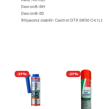
Dexron®-IIIH
Dexron®-IID
İhtiyacınız olabilir: Castrol GTX 5W30 C4 1 Lt
-29%
-29%