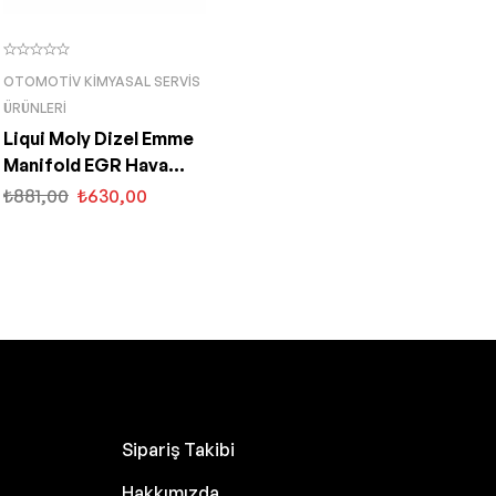
OTOMOTIV KIMYASAL SERVIS
ÜRÜNLERI
Liqui Moly Dizel Emme
Manifold EGR Hava
Temizleyici 400 ML
₺
881,00
₺
630,00
(5168)
Sipariş Takibi
Hakkımızda