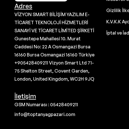
Adres
Gizlilik İlk
VİZYON SMART BİLİŞİM YAZILIM E-
K.V.K.K Ay
TİCARET TEKNOLOJİ HİZMETLERİ
SANAYİ VE TİCARET LİMİTED ŞİRKETİ
İptal ve İa
Gunestepe Mahallesi 10. Murat
Caddesi No: 22 A Osmangazi Bursa
16160 Bursa Osmangazi 16160 Türkiye
+905428409211 Vizyon Smart Ltd 71-
75 Shelton Street, Covent Garden,
London, United Kingdom, WC2H 9JQ
İletişim
GSM Numarası : 05428409211
info@toptanyagpazari.com