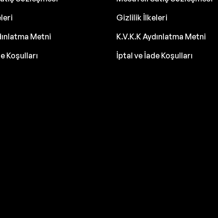
eleri
Gizlilik İlkeleri
dınlatma Metni
K.V.K.K Aydınlatma Metni
de Koşulları
İptal ve İade Koşulları