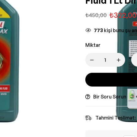
Fluid 1 Lt D
₺
322,00
₺
450,00
773
kişi bunu şu a
Miktar
Bir Soru Sorun
Tahmini Teslimat: