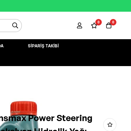
0
0
DA
SIPARIŞ TAKIBI
ansmax Power Steering