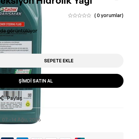
ireksiyon Hidrolik Yağı
( 0 yorumlar)
nda görüntülüyor
SEPETE EKLE
ŞIMDI SATIN AL
Paylaş
07 - 14 Ağu, 2026