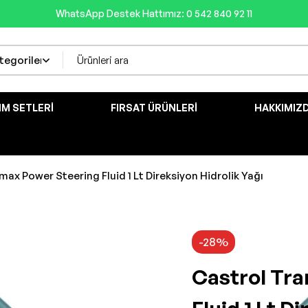
WhatsApp Destek Hattımız: 0 542 840 92 11
IM SETLERI
FIRSAT ÜRÜNLERI
HAKKIMIZ
ax Power Steering Fluid 1 Lt Direksiyon Hidrolik Yağı
-28%
Castrol Tr