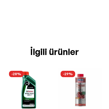
İlgili ürünler
-28%
-29%