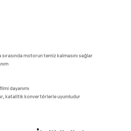
ma sırasında motorun temiz kalmasını sağlar
anım
filmi dayanımı
r, katalitik konvertörlerle uyumludur