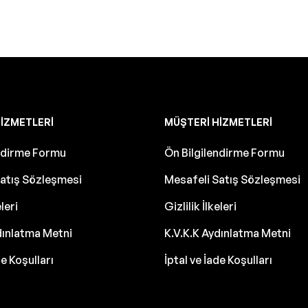
IZMETLERI
MÜŞTERI HIZMETLERI
endirme Formu
Ön Bilgilendirme Formu
atış Sözleşmesi
Mesafeli Satış Sözleşmesi
eleri
Gizlilik İlkeleri
dınlatma Metni
K.V.K.K Aydınlatma Metni
de Koşulları
İptal ve İade Koşulları