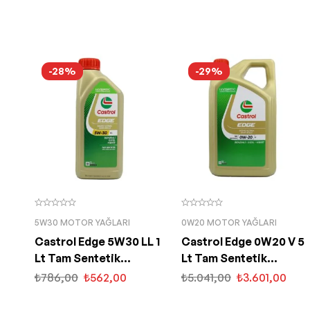
-28%
-29%
5W30 MOTOR YAĞLARI
0W20 MOTOR YAĞLARI
Castrol Edge 5W30 LL 1
Castrol Edge 0W20 V 5
Lt Tam Sentetik
Lt Tam Sentetik
Partiküllü Motor Yağı
Partiküllü Motor Yağı
₺
786,00
₺
562,00
₺
5.041,00
₺
3.601,00