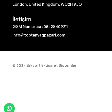
London, United Kingdom, WC2H 9JQ
İletişim
GSM Numarası : 05428409211
info@toptanyagpazari.com
© 2024 Brksoft E-ticaret Sistemleri