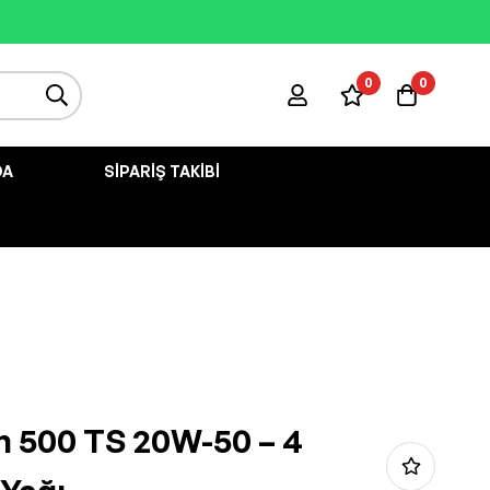
0
0
DA
SIPARIŞ TAKIBI
on 500 TS 20W-50 – 4