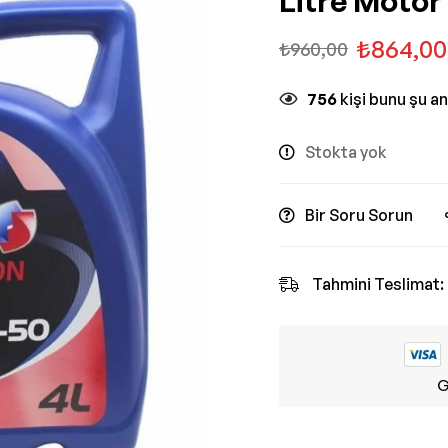
Litre Motor
₺
864,00
₺
960,00
756
kişi bunu şu a
Stokta yok
Bir Soru Sorun
Tahmini Teslimat:
G