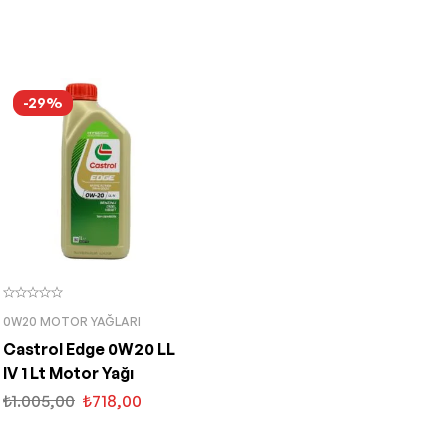
-29%
0W20 MOTOR YAĞLARI
Castrol Edge 0W20 LL
IV 1 Lt Motor Yağı
₺
1.005,00
₺
718,00