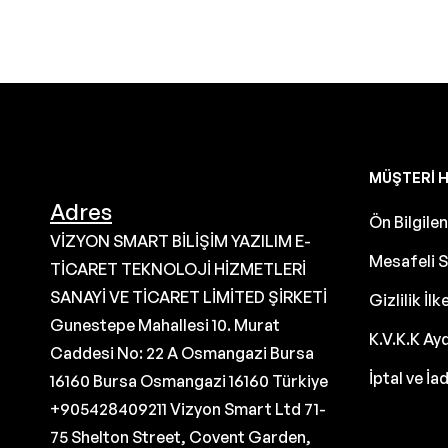
MÜŞTERI H
Adres
Ön Bilgil
VİZYON SMART BİLİŞİM YAZILIM E-
Mesafeli S
TİCARET TEKNOLOJİ HİZMETLERİ
SANAYİ VE TİCARET LİMİTED ŞİRKETİ
Gizlilik İlk
Gunestepe Mahallesi 10. Murat
K.V.K.K Ay
Caddesi No: 22 A Osmangazi Bursa
İptal ve İa
16160 Bursa Osmangazi 16160 Türkiye
+905428409211 Vizyon Smart Ltd 71-
75 Shelton Street, Covent Garden,