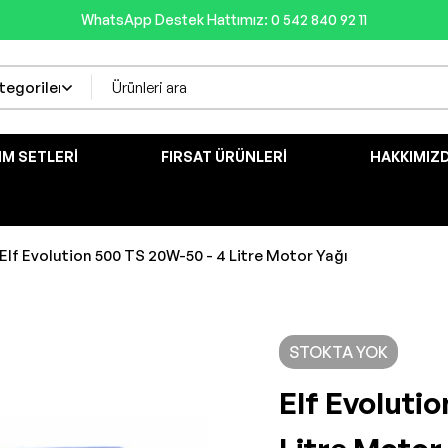
WhatsApp Destek Hattımız: 0 542 840 92 11
IM SETLERI
FIRSAT ÜRÜNLERI
HAKKIMIZ
Elf Evolution 500 TS 20W-50 - 4 Litre Motor Yağı
STOKTA YOK
Elf Evoluti