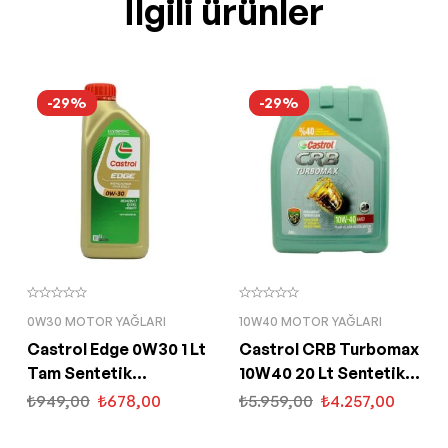
İlgili ürünler
-29%
-29%
0W30 MOTOR YAĞLARI
10W40 MOTOR YAĞLARI
Castrol Edge 0W30 1 Lt
Castrol CRB Turbomax
Tam Sentetik
10W40 20 Lt Sentetik
Partiküllü Motor Yağı
Motor Yağı
₺
949,00
₺
678,00
₺
5.959,00
₺
4.257,00