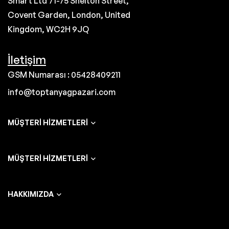
Smart Ltd 71-75 Shelton Street,
Covent Garden, London, United
Kingdom, WC2H 9JQ
İletişim
GSM Numarası : 05428409211
info@toptanyagpazari.com
MÜŞTERI HIZMETLERI
MÜŞTERI HIZMETLERI
HAKKIMIZDA