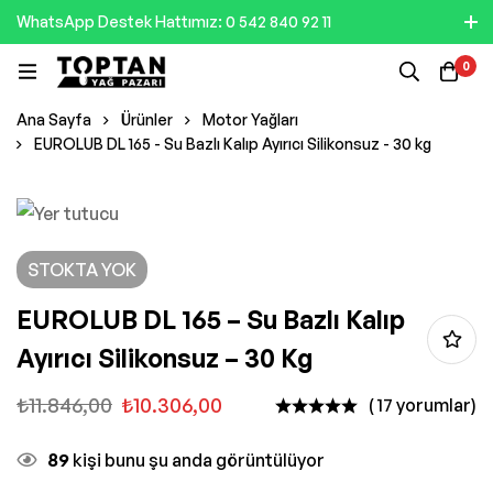
WhatsApp Destek Hattımız: 0 542 840 92 11
0
Ana Sayfa
Ürünler
Motor Yağları
EUROLUB DL 165 - Su Bazlı Kalıp Ayırıcı Silikonsuz - 30 kg
STOKTA YOK
EUROLUB DL 165 – Su Bazlı Kalıp
Ayırıcı Silikonsuz – 30 Kg
₺
11.846,00
₺
10.306,00
( 17 yorumlar)
89
kişi bunu şu anda görüntülüyor