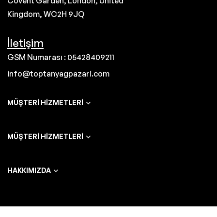
Covent Garden, London, United
Kingdom, WC2H 9JQ
İletişim
GSM Numarası : 05428409211
info@toptanyagpazari.com
MÜŞTERI HIZMETLERI
MÜŞTERI HIZMETLERI
HAKKIMIZDA