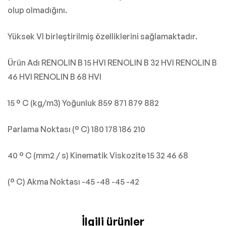
olup olmadığını.
Yüksek VI birleştirilmiş özelliklerini sağlamaktadır.
Ürün Adı RENOLIN B 15 HVI RENOLIN B 32 HVI RENOLIN B
46 HVI RENOLIN B 68 HVI
15 ° C (kg/m3) Yoğunluk 859 871 879 882
Parlama Noktası (° C) 180 178 186 210
40 ° C (mm2 / s) Kinematik Viskozite 15 32 46 68
(° C) Akma Noktası -45 -48 -45 -42
İlgili ürünler