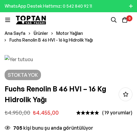
WhatsApp Destek Hattımız: 0 542 840 92 11
0
Ana Sayfa
Ürünler
Motor Yağları
Fuchs Renolin B 46 HVI - 16 kg Hidrolik Yağı
STOKTA YOK
Fuchs Renolin B 46 HVI – 16 Kg
Hidrolik Yağı
₺
4.950,00
₺
4.455,00
( 19 yorumlar)
705
kişi bunu şu anda görüntülüyor