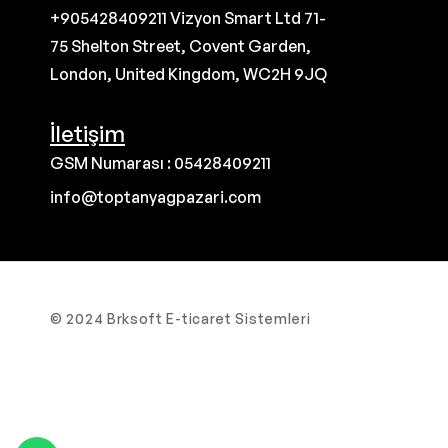
+905428409211 Vizyon Smart Ltd 71-
75 Shelton Street, Covent Garden,
London, United Kingdom, WC2H 9JQ
İletişim
GSM Numarası : 05428409211
info@toptanyagpazari.com
© 2024 Brksoft E-ticaret Sistemleri