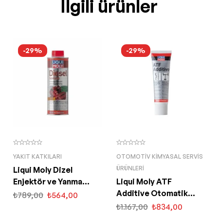
İlgili ürünler
-29%
-29%
YAKIT KATKILARI
OTOMOTIV KIMYASAL SERVIS
ÜRÜNLERI
Liqui Moly Dizel
Enjektör ve Yanma
Liqui Moly ATF
Odası Temizleyici 500
Additive Otomatik
₺
789,00
₺
564,00
ML (5170)
Şanzıman Katkısı 250
₺
1.167,00
₺
834,00
ML (5135)