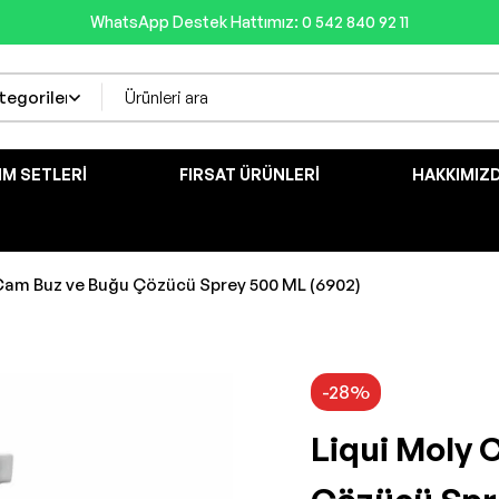
WhatsApp Destek Hattımız: 0 542 840 92 11
IM SETLERI
FIRSAT ÜRÜNLERI
HAKKIMIZ
Cam Buz ve Buğu Çözücü Sprey 500 ML (6902)
-28%
Liqui Moly 