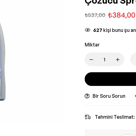
Çözücü Spr
₺
384,00
₺
537,00
627
kişi bunu şu a
Miktar
Bir Soru Sorun
Tahmini Teslimat: