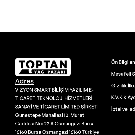
Ön Bilgil
Mesafeli S
Adres
Gizlilik İlk
VİZYON SMART BİLİŞİM YAZILIM E-
K.V.K.K Ay
TİCARET TEKNOLOJİ HİZMETLERİ
SANAYİ VE TİCARET LİMİTED ŞİRKETİ
İptal ve İa
Gunestepe Mahallesi 10. Murat
Caddesi No: 22 A Osmangazi Bursa
16160 Bursa Osmangazi 16160 Türkiye