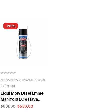
-28%
OTOMOTIV KIMYASAL SERVIS
ÜRÜNLERI
Liqui Moly Dizel Emme
Manifold EGR Hava
Temizleyici 400 ML
₺
881,00
₺
630,00
(5168)