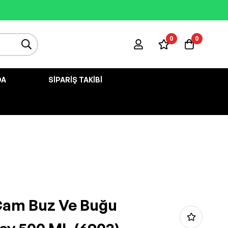
0
0
DA
SIPARIŞ TAKIBI
Cam Buz Ve Buğu