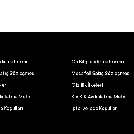
endirme Formu
Ön Bilgilendirme Formu
atış Sözleşmesi
Mesafeli Satış Sözleşmesi
eleri
Gizlilik İlkeleri
dınlatma Metni
K.V.K.K Aydınlatma Metni
de Koşulları
İptal ve İade Koşulları