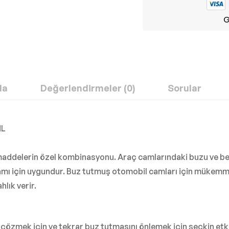
G
da
Değerlendirmeler (0)
Sorular
ML
addelerin özel kombinasyonu. Araç camlarındaki buzu ve beya
camı için uygundur. Buz tutmuş otomobil camları için mükemm
hlık verir.
çözmek için ve tekrar buz tutmasını önlemek için seçkin et