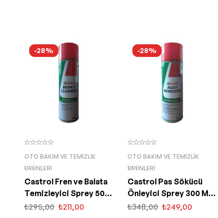
-28%
-28%
OTO BAKIM VE TEMIZLIK
OTO BAKIM VE TEMIZLIK
ÜRÜNLERI
ÜRÜNLERI
Castrol Fren ve Balata
Castrol Pas Sökücü
Temizleyici Sprey 500
Önleyici Sprey 300 Ml
Ml Brake Cleaner
Rust Remover
₺
295,00
₺
211,00
₺
348,00
₺
249,00