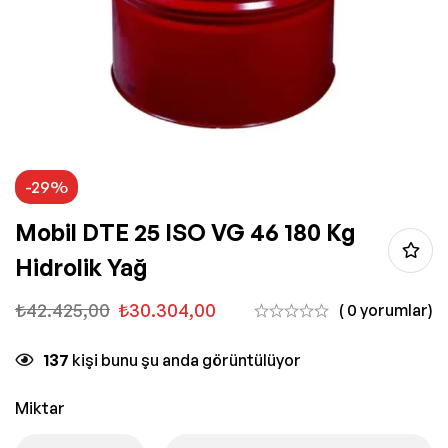
-29%
Mobil DTE 25 ISO VG 46 180 Kg
Hidrolik Yağ
₺
42.425,00
₺
30.304,00
( 0 yorumlar)
137
kişi bunu şu anda görüntülüyor
Miktar