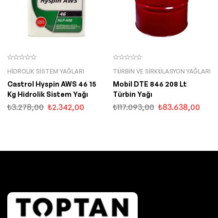
HIDROLIK SISTEM YAĞLARI
TÜRBIN VE SIRKÜLASYON YAĞLARI
Castrol Hyspin AWS 46 15
Mobil DTE 846 208 Lt
Kg Hidrolik Sistem Yağı
Türbin Yağı
₺
3.278,00
₺
2.342,00
₺
117.093,00
₺
83.638,00