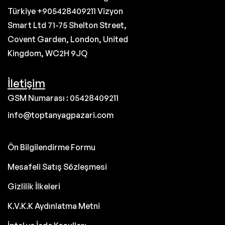
Türkiye +905428409211 Vizyon
Smart Ltd 71-75 Shelton Street,
Covent Garden, London, United
Kingdom, WC2H 9JQ
İletişim
GSM Numarası : 05428409211
info@toptanyagpazari.com
Ön Bilgilendirme Formu
Mesafeli Satış Sözleşmesi
Gizlilik İlkeleri
K.V.K.K Aydınlatma Metni