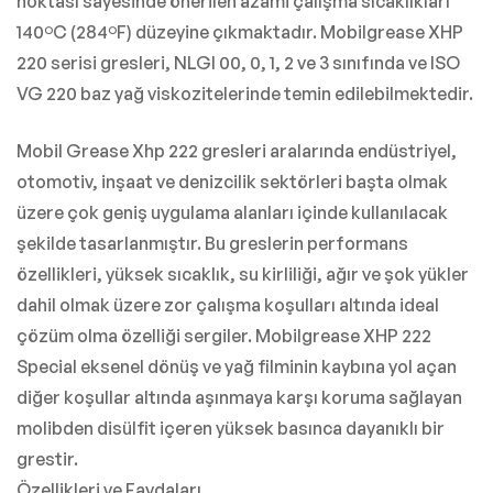
noktası sayesinde önerilen azami çalışma sıcaklıkları
140ºC (284ºF) düzeyine çıkmaktadır. Mobilgrease XHP
220 serisi gresleri, NLGI 00, 0, 1, 2 ve 3 sınıfında ve ISO
VG 220 baz yağ viskozitelerinde temin edilebilmektedir.
Mobil Grease Xhp 222 gresleri aralarında endüstriyel,
otomotiv, inşaat ve denizcilik sektörleri başta olmak
üzere çok geniş uygulama alanları içinde kullanılacak
şekilde tasarlanmıştır. Bu greslerin performans
özellikleri, yüksek sıcaklık, su kirliliği, ağır ve şok yükler
dahil olmak üzere zor çalışma koşulları altında ideal
çözüm olma özelliği sergiler. Mobilgrease XHP 222
Special eksenel dönüş ve yağ filminin kaybına yol açan
diğer koşullar altında aşınmaya karşı koruma sağlayan
molibden disülfit içeren yüksek basınca dayanıklı bir
grestir.
Özellikleri ve Faydaları