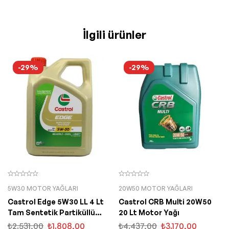
İlgili ürünler
-29%
-29%
5W30 MOTOR YAĞLARI
20W50 MOTOR YAĞLARI
Castrol Edge 5W30 LL 4 Lt
Castrol CRB Multi 20W50
Tam Sentetik Partiküllü
20 Lt Motor Yağı
Motor Yağı
₺
2.531,00
₺
1.808,00
₺
4.437,00
₺
3.170,00