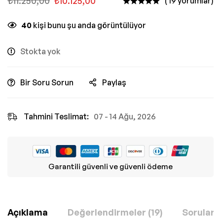
₺
11.250,00
₺
10.125,00
( 19 yorumlar)
40
kişi bunu şu anda görüntülüyor
Stokta yok
Bir Soru Sorun
Paylaş
Tahmini Teslimat:
07 - 14 Ağu, 2026
Garantili güvenli ve güvenli ödeme
Açıklama
Değerlendirmeler (19)
Sorular