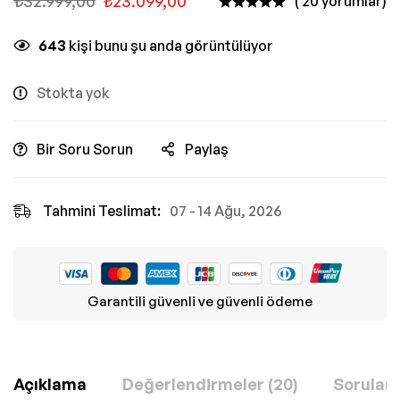
₺
32.999,00
₺
23.099,00
( 20 yorumlar)
643
kişi bunu şu anda görüntülüyor
Stokta yok
Bir Soru Sorun
Paylaş
Tahmini Teslimat:
07 - 14 Ağu, 2026
Garantili güvenli ve güvenli ödeme
Açıklama
Değerlendirmeler (20)
Sorular