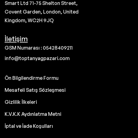
Smart Ltd 71-75 Shelton Street,
Covent Garden, London, United
Kingdom, WC2H 9JQ
İletişim
GSM Numarası : 05428409211
info@toptanyagpazari.com
Ön Bilgilendirme Formu
Mesafeli Satış Sözleşmesi
Gizlilik İlkeleri
K.V.K.K Aydınlatma Metni
İptal ve İade Koşulları