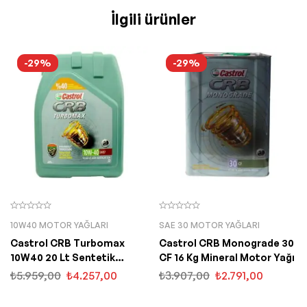
İlgili ürünler
-29%
-29%
10W40 MOTOR YAĞLARI
SAE 30 MOTOR YAĞLARI
Castrol CRB Turbomax
Castrol CRB Monograde 30
10W40 20 Lt Sentetik
CF 16 Kg Mineral Motor Yağı
Motor Yağı
₺
5.959,00
₺
4.257,00
₺
3.907,00
₺
2.791,00