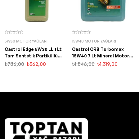
5W30 MOTOR YAĞLARI
15W40 MOTOR YAĞLARI
Castrol Edge 5W30 LL 1 Lt
Castrol CRB Turbomax
Tam Sentetik Partiküllü
15W40 7 Lt Mineral Motor
Motor Yağı
Yağı
₺
786,00
₺
562,00
₺
1.846,00
₺
1.319,00