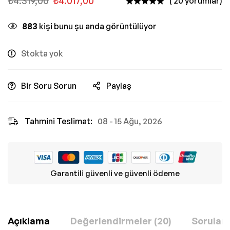
₺
4.319,00
₺
4.017,00
( 20 yorumlar)
883
kişi bunu şu anda görüntülüyor
Stokta yok
Bir Soru Sorun
Paylaş
Tahmini Teslimat:
08 - 15 Ağu, 2026
Garantili güvenli ve güvenli ödeme
Açıklama
Değerlendirmeler (20)
Sorular