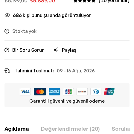
₺
6.199,00
₺
5.889,00
( 20 yorumlar)
686
kişi bunu şu anda görüntülüyor
Stokta yok
Bir Soru Sorun
Paylaş
Tahmini Teslimat:
09 - 16 Ağu, 2026
Garantili güvenli ve güvenli ödeme
Açıklama
Değerlendirmeler (20)
Sorular