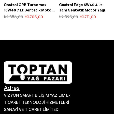
Castrol CRB Turbomax
Castrol Edge 5W40 4 Lt
10W40 7 Lt Sentetik Motor
Tam Sentetik Motor Yağı
Yağı
₺
2.386,00
₺
1.705,00
₺
2.395,00
₺
1.711,00
Adres
VİZYON SMART BİLİŞİM YAZILIM E-
TİCARET TEKNOLOJİ HİZMETLERİ
SANAYİ VE TİCARET LİMİTED