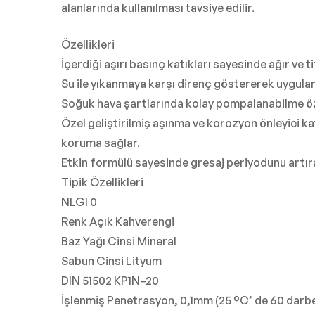
alanlarında kullanılması tavsiye edilir.
Özellikleri
İçerdiği aşırı basınç katıkları sayesinde ağır ve 
Su ile yıkanmaya karşı direnç göstererek uygulan
Soğuk hava şartlarında kolay pompalanabilme öze
Özel geliştirilmiş aşınma ve korozyon önleyici k
koruma sağlar.
Etkin formülü sayesinde gresaj periyodunu artıra
Tipik Özellikleri
NLGI 0
Renk Açık Kahverengi
Baz Yağı Cinsi Mineral
Sabun Cinsi Lityum
DIN 51502 KP1N–20
İşlenmiş Penetrasyon, 0,1mm (25 °C’ de 60 darb