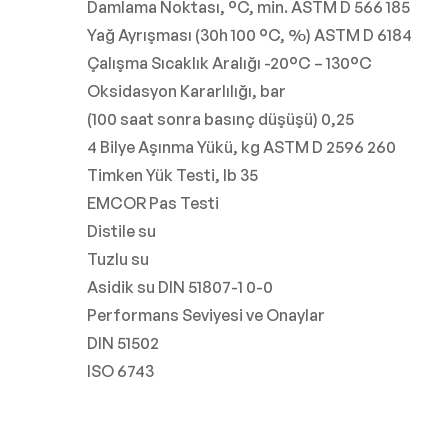
Damlama Noktası, °C, min. ASTM D 566 185
Yağ Ayrışması (30h 100 °C, %) ASTM D 6184
Çalışma Sıcaklık Aralığı -20°C – 130°C
Oksidasyon Kararlılığı, bar
(100 saat sonra basınç düşüşü) 0,25
4 Bilye Aşınma Yükü, kg ASTM D 2596 260
Timken Yük Testi, lb 35
EMCOR Pas Testi
Distile su
Tuzlu su
Asidik su DIN 51807-1 0-0
Performans Seviyesi ve Onaylar
DIN 51502
ISO 6743