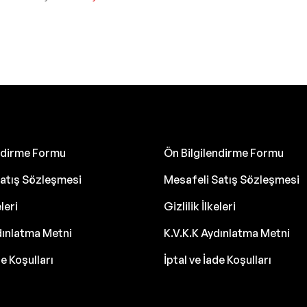
endirme Formu
Ön Bilgilendirme Formu
atış Sözleşmesi
Mesafeli Satış Sözleşmesi
eleri
Gizlilik İlkeleri
dınlatma Metni
K.V.K.K Aydınlatma Metni
de Koşulları
İptal ve İade Koşulları