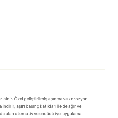
erisidir. Özel geliştirilmiş aşınma ve korozyon
dirir, aşırı basınç katıkları ile de ağır ve
ında olan otomotiv ve endüstriyel uygulama