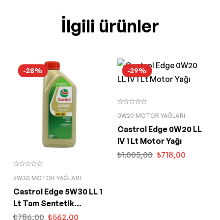
İlgili ürünler
-28%
-29%
0W20 MOTOR YAĞLARI
Castrol Edge 0W20 LL
IV 1 Lt Motor Yağı
₺
1.005,00
₺
718,00
5W30 MOTOR YAĞLARI
Castrol Edge 5W30 LL 1
Lt Tam Sentetik
Partiküllü Motor Yağı
₺
786,00
₺
562,00