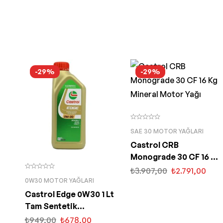
-29%
-29%
SAE 30 MOTOR YAĞLARI
Castrol CRB
Monograde 30 CF 16 Kg
Mineral Motor Yağı
₺
3.907,00
₺
2.791,00
0W30 MOTOR YAĞLARI
Castrol Edge 0W30 1 Lt
Tam Sentetik
Partiküllü Motor Yağı
₺
949,00
₺
678,00