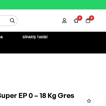
0
0
DA
SIPARIŞ TAKIBI
uper EP 0 – 18 Kg Gres