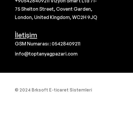
+905428409211 Vizyon Smart Ltd 71-
75 Shelton Street, Covent Garden,
London, United Kingdom, WC2H 9JQ
İletişim
GSM Numarası : 05428409211
info@toptanyagpazari.com
© 2024 Brksoft E-ticaret Sistemleri