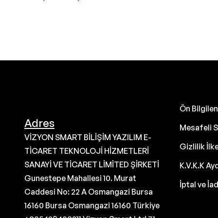
Ön Bilgil
Adres
Mesafeli S
VİZYON SMART BİLİŞİM YAZILIM E-
Gizlilik İlk
TİCARET TEKNOLOJİ HİZMETLERİ
SANAYİ VE TİCARET LİMİTED ŞİRKETİ
K.V.K.K Ay
Gunestepe Mahallesi 10. Murat
İptal ve İa
Caddesi No: 22 A Osmangazi Bursa
16160 Bursa Osmangazi 16160 Türkiye