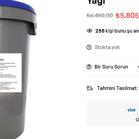
Yağı
₺
5.805
₺
6.450,00
255
kişi bunu şu a
Stokta yok
Bir Soru Sorun
Tahmini Teslimat:
G