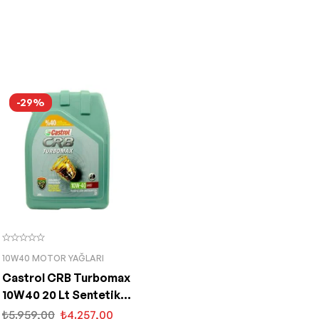
-29%
10W40 MOTOR YAĞLARI
Castrol CRB Turbomax
10W40 20 Lt Sentetik
Motor Yağı
₺
5.959,00
₺
4.257,00