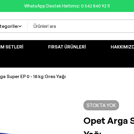
WhatsApp Destek Hattımız: 0 542 840 92 11
IM SETLERI
FIRSAT ÜRÜNLERI
HAKKIMIZ
ga Super EP 0 - 18 kg Gres Yağı
STOKTA YOK
Opet Arga S