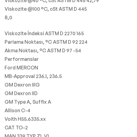
Viskozite @40 °C, cSt ASTM D 445 42,79
Viskozite @100 °C, cSt ASTM D 445
8,0
Viskozite İndeksi ASTM D 2270 165
Parlama Noktası, °C ASTM D 92 224
Akma Noktası, °C ASTM D 97 -54
Performanslar
Ford MERCON
MB-Approval 236.1, 236.5
GM Dexron IIIG
GM Dexron IID
GM Type A, Suffix A
Allison C-4
Voith H55.6335.xx
CAT TO–2
MAN 339 TYP Z1, V1