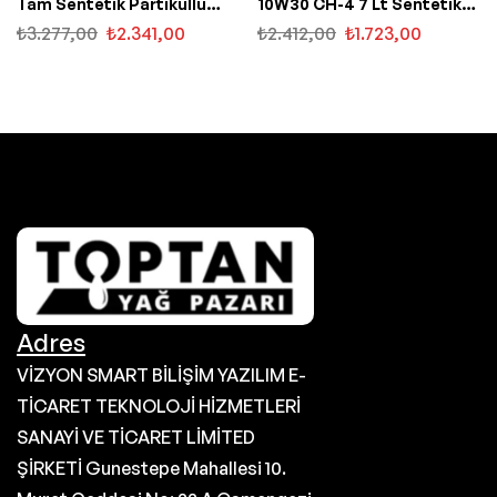
Tam Sentetik Partiküllü
10W30 CH-4 7 Lt Sentetik
Motor Yağı
Motor Yağı
₺
3.277,00
₺
2.341,00
₺
2.412,00
₺
1.723,00
Adres
VİZYON SMART BİLİŞİM YAZILIM E-
TİCARET TEKNOLOJİ HİZMETLERİ
SANAYİ VE TİCARET LİMİTED
ŞİRKETİ Gunestepe Mahallesi 10.