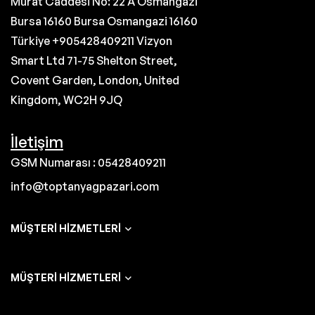
Murat Caddesi No: 22 A Osmangazi
Bursa 16160 Bursa Osmangazi 16160
Türkiye +905428409211 Vizyon
Smart Ltd 71-75 Shelton Street,
Covent Garden, London, United
Kingdom, WC2H 9JQ
İletişim
GSM Numarası : 05428409211
info@toptanyagpazari.com
MÜŞTERI HIZMETLERI
MÜŞTERI HIZMETLERI