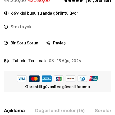
₺
4.200,00
₺
3.780,00
( 16 yorumlar)
669
kişi bunu şu anda görüntülüyor
Stokta yok
Bir Soru Sorun
Paylaş
Tahmini Teslimat:
08 - 15 Ağu, 2026
Garantili güvenli ve güvenli ödeme
Açıklama
Değerlendirmeler (16)
Sorular