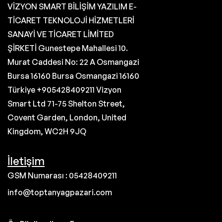
VİZYON SMART BİLİŞİM YAZILIM E-
TİCARET TEKNOLOJİ HİZMETLERİ
SANAYİ VE TİCARET LİMİTED
ŞİRKETİ Gunestepe Mahallesi 10.
Murat Caddesi No: 22 A Osmangazi
Bursa 16160 Bursa Osmangazi 16160
Türkiye +905428409211 Vizyon
Smart Ltd 71-75 Shelton Street,
Covent Garden, London, United
Kingdom, WC2H 9JQ
İletişim
GSM Numarası : 05428409211
info@toptanyagpazari.com