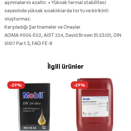
aşınmalarını azaltır. • Yüksek termal stabilitesi
sayesinde yüksek sıcaklıklarda tortu ve birikinti
oluşturmaz.
Karşıladığı Şartnameler ve Onaylar
AGMA 9005-E02, AIST 224, David Brown S1.53.101, DIN
51517 Part 3, FAG FE-8
İlgili ürünler
-29%
-29%