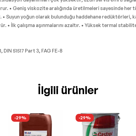
rur. • Geniş viskozite aralığında üretilmeleri sayesinde her tü
tır. • Suyun yoğun olarak bulunduğu haddehane redüktörleri, 
r. • İlk çalışma aşınmalarını azaltır. • Yüksek termal stabili
 DIN 51517 Part 3, FAG FE-8
İlgili ürünler
-29%
-29%