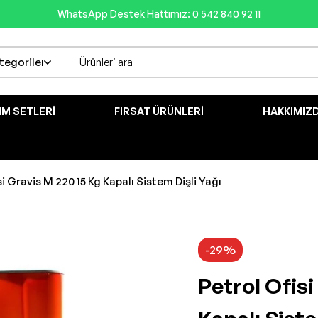
WhatsApp Destek Hattımız: 0 542 840 92 11
IM SETLERI
FIRSAT ÜRÜNLERI
HAKKIMIZ
si Gravis M 220 15 Kg Kapalı Sistem Dişli Yağı
-29%
Petrol Ofisi