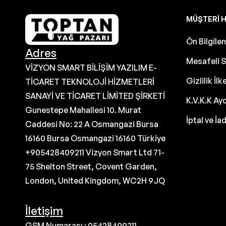
MÜŞTERI H
Ön Bilgil
Adres
Mesafeli S
VİZYON SMART BİLİŞİM YAZILIM E-
Gizlilik İlk
TİCARET TEKNOLOJİ HİZMETLERİ
SANAYİ VE TİCARET LİMİTED ŞİRKETİ
K.V.K.K Ay
Gunestepe Mahallesi 10. Murat
İptal ve İa
Caddesi No: 22 A Osmangazi Bursa
16160 Bursa Osmangazi 16160 Türkiye
+905428409211 Vizyon Smart Ltd 71-
75 Shelton Street, Covent Garden,
London, United Kingdom, WC2H 9JQ
İletişim
GSM Numarası : 05428409211