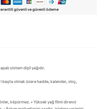
arantili güvenli ve güvenli ödeme
palı sistem dişli yağıdır.
eri başta olmak üzere hadde, kalender, vinç,
 önler, köpürmez. • Yüksek yağ filmi direnci
 • Bakım maliyetlerini azaltır, işletme verimini