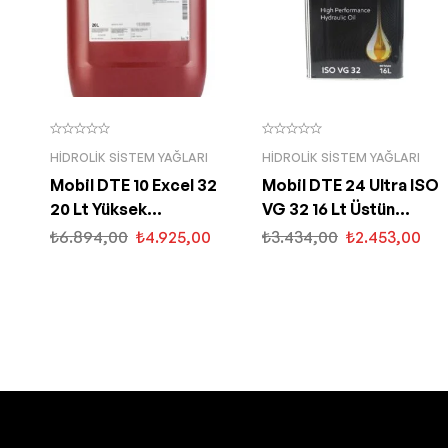
HIDROLIK SISTEM YAĞLARI
HIDROLIK SISTEM YAĞLARI
Mobil DTE 10 Excel 32
Mobil DTE 24 Ultra ISO
20 Lt Yüksek
VG 32 16 Lt Üstün
Performanslı Hidrolik
Performanslı Hidrolik
₺
6.894,00
₺
4.925,00
₺
3.434,00
₺
2.453,00
Yağ
Yağ