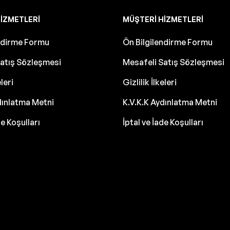
IZMETLERI
MÜŞTERI HIZMETLERI
endirme Formu
Ön Bilgilendirme Formu
atış Sözleşmesi
Mesafeli Satış Sözleşmesi
eleri
Gizlilik İlkeleri
dınlatma Metni
K.V.K.K Aydınlatma Metni
de Koşulları
İptal ve İade Koşulları