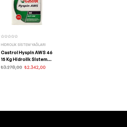
HIDROLIK SISTEM YAĞLARI
Castrol Hyspin AWS 46
15 Kg Hidrolik Sistem
Yağı
₺
3.278,00
₺
2.342,00