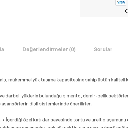
G
da
Değerlendirmeler (0)
Sorular
lmiş, mükemmel yük taşıma kapasitesine sahip üstün kaliteli ka
ek ve darbeli yüklerin bulunduğu çimento, demir-çelik sektörl
asansörlerin dişli sistemlerinde önerilirler.
r. • İçerdiği özel katıklar sayesinde tortu ve ureit oluşumunu
Oksidasyon dayanımları çok yüksektir, uzun servis ömrü sağlar.