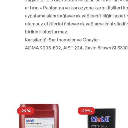
artırır. • Paslanma ve korozyona karşı dişlileri ko
uygulama alanı sağlayarak yağ çeşitliliğini azal
olumsuz etkilerini önleyerek yağlama işini sürdürü
birikinti oluşturmaz.
Karşıladığı Şartnameler ve Onaylar
AGMA 9005-E02, AIST 224, David Brown S1.53.101,
-29%
-29%