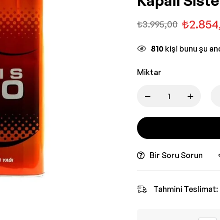
Kapalı Siste
₺
2.854
₺
3.995,00
810
kişi bunu şu a
Miktar
Bir Soru Sorun
Tahmini Teslimat: