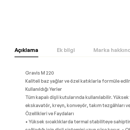
Açıklama
Ek bilgi
Marka hakkın
Gravis M 220
Kaliteli baz yağlar ve özel katıklarla formüle edi
Kullanıldığı Yerler
Tüm kapalı dişli kutularında kullanılabilir. Yüks
ekskavatör, kreyn, konveyör, takım tezgâhları ve 
Özellikleri ve Faydaları
• Yüksek sıcaklıklarda termal stabiliteye sahipti
sağladığı için dişli sistemini uzun süre korur. • 