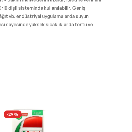
rlü dişli sisteminde kullanılabilir. Geniş
kâğıt vb. endüstriyel uygulamalarda suyun
tesi sayesinde yüksek sıcaklıklarda tortu ve
-29%