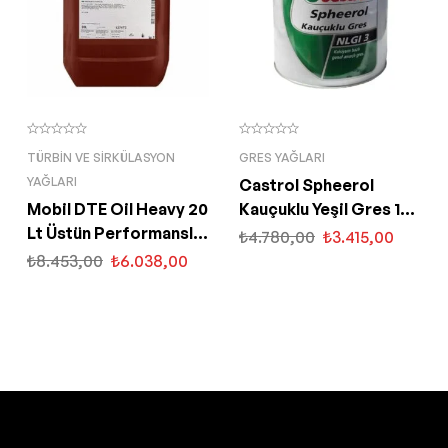
TÜRBIN VE SIRKÜLASYON
GRES YAĞLARI
YAĞLARI
Castrol Spheerol
Mobil DTE Oil Heavy 20
Kauçuklu Yeşil Gres 16
Lt Üstün Performanslı
Kg Suya Dayanıklı
₺
4.780,00
₺
3.415,00
Sirkülasyon Yağı
₺
8.453,00
₺
6.038,00