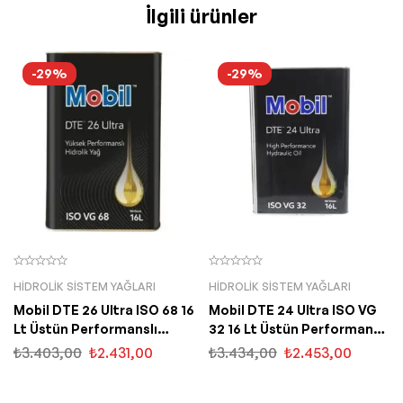
İlgili ürünler
-29%
-29%
HIDROLIK SISTEM YAĞLARI
HIDROLIK SISTEM YAĞLARI
Mobil DTE 26 Ultra ISO 68 16
Mobil DTE 24 Ultra ISO VG
Lt Üstün Performanslı
32 16 Lt Üstün Performanslı
Hidrolik Sistem Yağı
Hidrolik Yağ
₺
3.403,00
₺
2.431,00
₺
3.434,00
₺
2.453,00