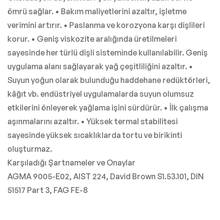
ömrü sağlar. • Bakım maliyetlerini azaltır, işletme
verimini artırır. • Paslanma ve korozyona karşı dişlileri
korur. • Geniş viskozite aralığında üretilmeleri
sayesinde her türlü dişli sisteminde kullanılabilir. Geniş
uygulama alanı sağlayarak yağ çeşitliliğini azaltır. •
Suyun yoğun olarak bulunduğu haddehane redüktörleri,
kâğıt vb. endüstriyel uygulamalarda suyun olumsuz
etkilerini önleyerek yağlama işini sürdürür. • İlk çalışma
aşınmalarını azaltır. • Yüksek termal stabilitesi
sayesinde yüksek sıcaklıklarda tortu ve birikinti
oluşturmaz.
Karşıladığı Şartnameler ve Onaylar
AGMA 9005-E02, AIST 224, David Brown S1.53.101, DIN
51517 Part 3, FAG FE-8