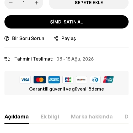
SEPETE EKLE
ŞIMDI SATIN AL
Bir Soru Sorun
Paylaş
Tahmini Teslimat:
08 - 15 Ağu, 2026
Garantili güvenli ve güvenli ödeme
Açıklama
Ek bilgi
Marka hakkında
Değ