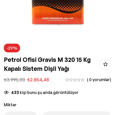
-29%
Petrol Ofisi Gravis M 320 15 Kg
Kapalı Sistem Dişli Yağı
₺
3.995,00
₺
2.854,48
( 0 yorumlar)
433
kişi bunu şu anda görüntülüyor
Miktar