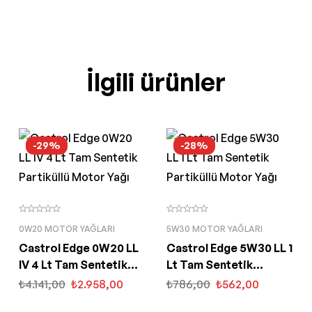
İlgili ürünler
-29%
-28%
0W20 MOTOR YAĞLARI
5W30 MOTOR YAĞLARI
Castrol Edge 0W20 LL
Castrol Edge 5W30 LL 1
IV 4 Lt Tam Sentetik
Lt Tam Sentetik
Partiküllü Motor Yağı
Partiküllü Motor Yağı
₺
4.141,00
₺
2.958,00
₺
786,00
₺
562,00