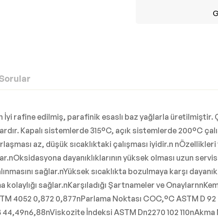
G
Sorular
n İyi rafine edilmiş, parafinik esaslı baz yağlarla üretilmiştir.
 vardır. Kapalı sistemlerde 315°C, açık sistemlerde 200°C çalı
harlaşması az, düşük sıcaklıktaki çalışması iyidir.n nÖzellikle
lar.nOksidasyona dayanıklıklarının yüksek olması uzun serv
m alınmasını sağlar.nYüksek sıcaklıkta bozulmaya karşı dayanı
şma kolaylığı sağlar.nKarşıladığı Şartnameler ve OnaylarnnKe
 ASTM 4052 0,872 0,877nParlama Noktası COC,°C ASTM D 92
4,49n6,88nViskozite İndeksi ASTM Dn2270 102 110nAkma No