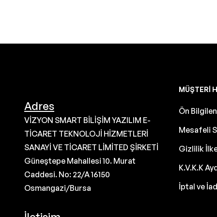
MÜŞTERI H
Adres
Ön Bilgil
VİZYON SMART BİLİŞİM YAZILIM E-
Mesafeli S
TİCARET TEKNOLOJİ HİZMETLERİ
SANAYİ VE TİCARET LİMİTED ŞİRKETİ
Gizlilik İlk
Güneştepe Mahallesi 10. Murat
K.V.K.K Ay
Caddesi. No: 22/A 16150
İptal ve İa
Osmangazi/Bursa
İletişim