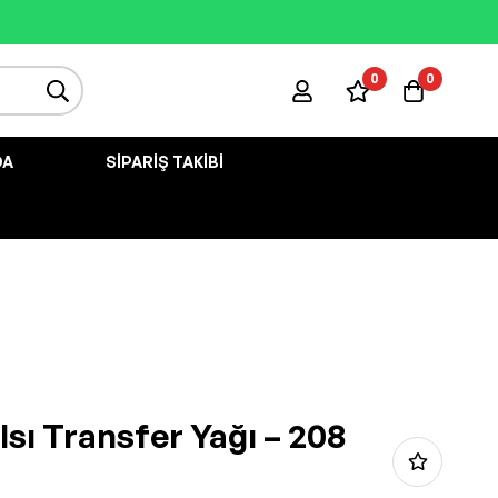
0
0
DA
SIPARIŞ TAKIBI
 Isı Transfer Yağı – 208