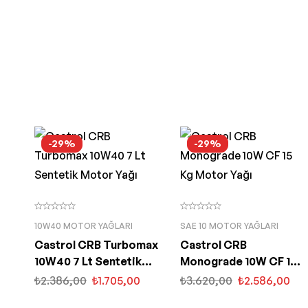
-29%
-29%
10W40 MOTOR YAĞLARI
SAE 10 MOTOR YAĞLARI
Castrol CRB Turbomax
Castrol CRB
10W40 7 Lt Sentetik
Monograde 10W CF 15
Motor Yağı
Kg Motor Yağı
₺
2.386,00
₺
1.705,00
₺
3.620,00
₺
2.586,00