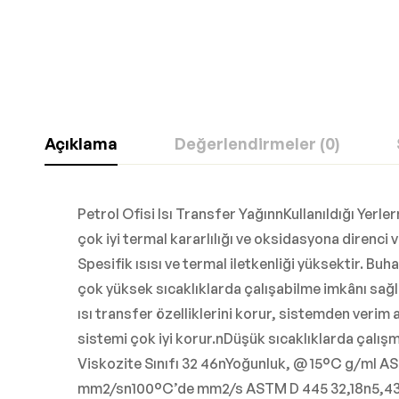
Açıklama
Değerlendirmeler (0)
Petrol Ofisi Isı Transfer YağınnKullanıldığı Yerler
çok iyi termal kararlılığı ve oksidasyona direnci
Spesifik ısısı ve termal iletkenliği yüksektir. Bu
çok yüksek sıcaklıklarda çalışabilme imkânı sağ
ısı transfer özelliklerini korur, sistemden veri
sistemi çok iyi korur.nDüşük sıcaklıklarda çalı
Viskozite Sınıfı 32 46nYoğunluk, @ 15°C g/ml
mm2/sn100°C’de mm2/s ASTM D 445 32,18n5,43 4