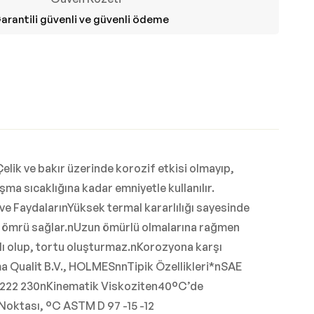
arantili güvenli ve güvenli ödeme
 Çelik ve bakır üzerinde korozif etkisi olmayıp,
şma sıcaklığına kadar emniyetle kullanılır.
ri ve FaydalarınYüksek termal kararlılığı sayesinde
is ömrü sağlar.nUzun ömürlü olmalarına rağmen
klı olup, tortu oluşturmaz.nKorozyona karşı
ma Qualit B.V., HOLMESnnTipik Özellikleri*nSAE
 222 230nKinematik Viskoziten40°C’de
ktası, °C ASTM D 97 -15 -12