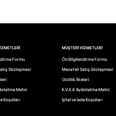
IZMETLERI
MÜŞTERI HIZMETLERI
endirme Formu
Ön Bilgilendirme Formu
atış Sözleşmesi
Mesafeli Satış Sözleşmesi
eleri
Gizlilik İlkeleri
dınlatma Metni
K.V.K.K Aydınlatma Metni
de Koşulları
İptal ve İade Koşulları