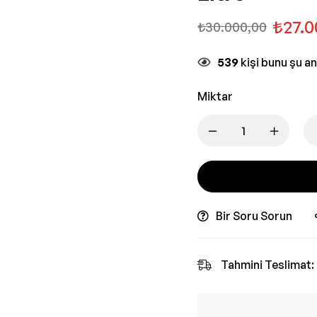
₺
27.0
₺
30.000,00
539
kişi bunu şu a
Miktar
Bir Soru Sorun
Tahmini Teslimat: