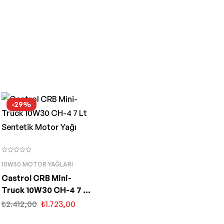
-29%
10W30 MOTOR YAĞLARI
Castrol CRB Mini-
Truck 10W30 CH-4 7 Lt
Sentetik Motor Yağı
₺
2.412,00
₺
1.723,00