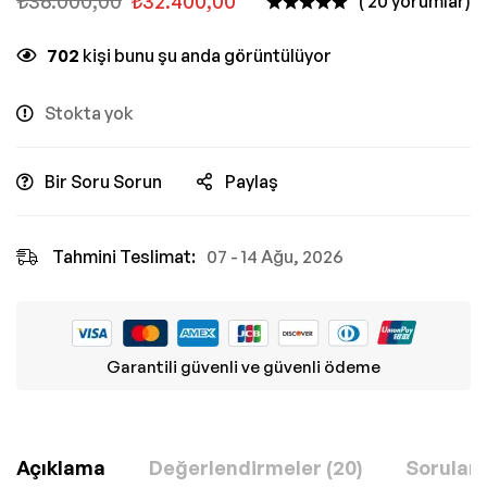
₺
36.000,00
₺
32.400,00
( 20 yorumlar)
702
kişi bunu şu anda görüntülüyor
Stokta yok
Bir Soru Sorun
Paylaş
Tahmini Teslimat:
07 - 14 Ağu, 2026
Garantili güvenli ve güvenli ödeme
Açıklama
Değerlendirmeler (20)
Sorular