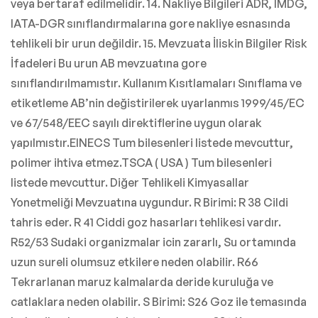
veya bertaraf edilmelidir. 14. Nakliye Bilgileri ADR, IMDG,
IATA-DGR sınıflandırmalarına gore nakliye esnasında
tehlikeli bir urun değildir. 15. Mevzuata İliskin Bilgiler Risk
İfadeleri Bu urun AB mevzuatına gore
sınıflandırılmamıstır. Kullanım Kısıtlamaları Sınıflama ve
etiketleme AB’nin değistirilerek uyarlanmıs 1999/45/EC
ve 67/548/EEC sayılı direktiflerine uygun olarak
yapılmıstır.EINECS Tum bilesenleri listede mevcuttur,
polimer ihtiva etmez.TSCA ( USA ) Tum bilesenleri
listede mevcuttur. Diğer Tehlikeli Kimyasallar
Yonetmeliği Mevzuatına uygundur. R Birimi: R 38 Cildi
tahris eder. R 41 Ciddi goz hasarları tehlikesi vardır.
R52/53 Sudaki organizmalar icin zararlı, Su ortamında
uzun sureli olumsuz etkilere neden olabilir. R66
Tekrarlanan maruz kalmalarda deride kuruluğa ve
catlaklara neden olabilir. S Birimi: S26 Goz ile temasında