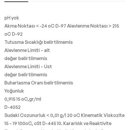
pH yok
Akma Noktası < -24 oC D-97 Alevlenme Noktası > 215
oC D-92
Tutusma Sıcaklığı belirtilmemis
Alevlenme Limiti – alt
değer belirtilmemis
Alevlenme Limiti – Ust
değer belirtilmemis
Buharlasma Oranı belirtilmemis
Yoğunluk
0,915 15 oC,gr/ml
D-4052
Sudaki Cozunurluk < 0,01 g/l 20 oC Kinematik Viskozite
15 – 19 100oC, cSt D-445 10. Kararlılık ve Reaktivite