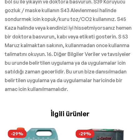
bol su ile yıkayın ve doktora basvurun. S39 Koruyucu
gozluk / maske kullanın S43 Alevlenmesi halinde
sondurmek icin kopuk/kuru toz/CO2 kullanınız. S45
Kaza halinde veya kendinizi iyi hissetmiyorsanız hemen
bir doktora basvurun, kabı veya etiketi gosterin. S 53
Maruz kalmaktan sakının, kullanmadan once kullanma
talimatını okuyun. 16. Diğer Bilgiler Veriler ve tavsiyeler
bu urunde belirtilen uygulama ya da uygulamalar icin
satıldığı zaman gecerlidir. Bu urun bize danısılmadan
belirtilen uygulama ya da uygulamalar haricinde bir
amac icin kullanılmamalıdır.
İlgili ürünler
-29%
-29%