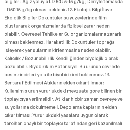
bilgiler : Ağız yoluyla LD 50 : 5-15 g/kg ; Deriyle temasda
LD50 15 g/kg olması beklenir. 12. Ekolojik Bilgi İlave
Ekolojik Bilgiler Dokuntuler su yuzeylerinde film
olusturarak organizmalarda fiziksel zarar neden
olabilir. Cevresel Tehlikeler Su organizmalarına zararlı
olması beklenmez. Haraketlilik Dokuntuler toprağa
isleyerek yer sularının kirlenmesine neden olabilir.
Kalıcılık / Bozunabilirlik Kendiliğinden biyolojik olarak
bozulabilir. Biyobirikim Potansiyeli Bu urunun cevrede
besin zincirleri yolu ile biyobirikimi beklenmez. 13.
Bertaraf Edilmesi Atıkların elden cıkartılması :
Kullanılmıs urun yururlukdeki mevzuata gore bilinen bir
toplayıcıya verilmelidir. Atıklar hicbir zaman cevreye ve
su yollarına dokulmemeli. Depolama kaplarının elden
cıkartılması: Yururlukdeki yasalara uygun olarak
tercihen onaylı bir toplayıcı tarafından geri kazanılmalı