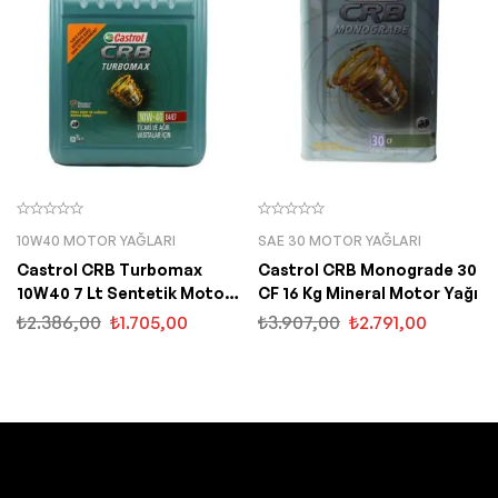
10W40 MOTOR YAĞLARI
SAE 30 MOTOR YAĞLARI
Castrol CRB Turbomax
Castrol CRB Monograde 30
10W40 7 Lt Sentetik Motor
CF 16 Kg Mineral Motor Yağı
Yağı
₺
2.386,00
₺
1.705,00
₺
3.907,00
₺
2.791,00