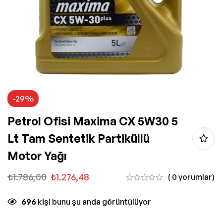
-29%
Petrol Ofisi Maxima CX 5W30 5
Lt Tam Sentetik Partiküllü
Motor Yağı
₺
1.786,00
₺
1.276,48
( 0 yorumlar)
696
kişi bunu şu anda görüntülüyor