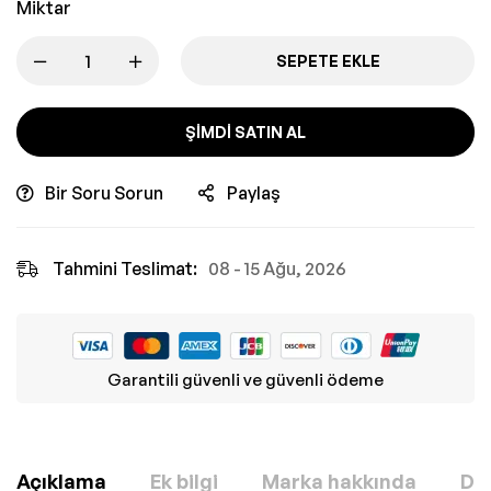
Miktar
SEPETE EKLE
ŞIMDI SATIN AL
Bir Soru Sorun
Paylaş
Tahmini Teslimat:
08 - 15 Ağu, 2026
Garantili güvenli ve güvenli ödeme
Açıklama
Ek bilgi
Marka hakkında
Değ