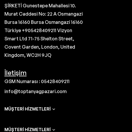
ŞİRKETİ Gunestepe Mahallesi 10.
Murat Caddesi No: 22 A Osmangazi
Bursa 16160 Bursa Osmangazi 16160
Türkiye +905428409211 Vizyon
Smart Ltd 71-75 Shelton Street,
Covent Garden, London, United
Kingdom, WC2H 9JQ
İletişim
GSM Numarası : 05428409211
info@toptanyagpazari.com
MÜŞTERI HIZMETLERI
MÜŞTERI HIZMETLERI