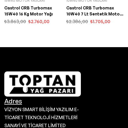
15W40 MOTOR YAĞLARI
10W40 MOTOR YAĞLARI
Castrol CRB Turbomax
Castrol CRB Turbomax
15W40 16 Kg Motor Yağı
10W40 7 Lt Sentetik Motor
Yağı
₺
3.863,00
₺
2.760,00
₺
2.386,00
₺
1.705,00
Adres
VİZYON SMART BİLİŞİM YAZILIM E-
TİCARET TEKNOLOJİ HİZMETLERİ
SANAYİ VE TİCARET LİMİTED