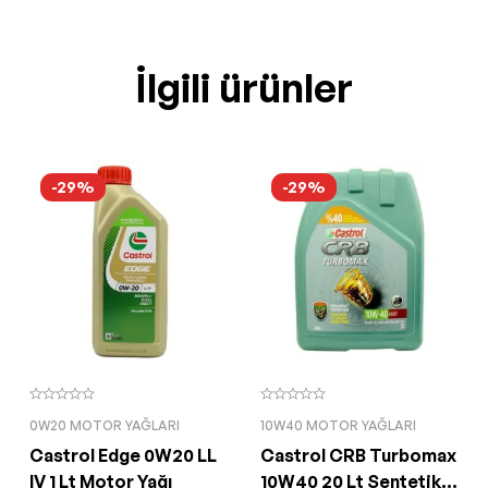
İlgili ürünler
-29%
-29%
0W20 MOTOR YAĞLARI
10W40 MOTOR YAĞLARI
Castrol Edge 0W20 LL
Castrol CRB Turbomax
IV 1 Lt Motor Yağı
10W40 20 Lt Sentetik