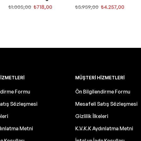
Motor Yağı
₺
1.005,00
₺
718,00
₺
5.959,00
₺
4.257,00
IZMETLERI
MÜŞTERI HIZMETLERI
endirme Formu
Ön Bilgilendirme Formu
atış Sözleşmesi
Mesafeli Satış Sözleşmesi
eleri
Gizlilik İlkeleri
dınlatma Metni
K.V.K.K Aydınlatma Metni
de Koşulları
İptal ve İade Koşulları