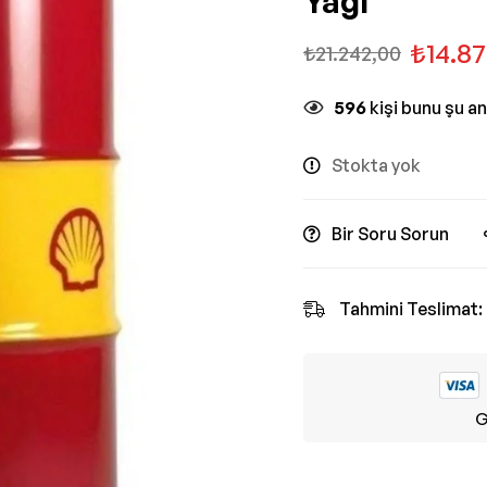
Yağı
₺
14.8
₺
21.242,00
596
kişi bunu şu a
Stokta yok
Bir Soru Sorun
Tahmini Teslimat:
G