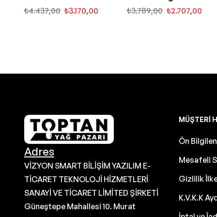
Yağı
Yağı
₺
4.437,00
₺
3.170,00
₺
3.789,00
₺
2.707,00
MÜŞTERI H
Ön Bilgil
Adres
Mesafeli S
VİZYON SMART BİLİŞİM YAZILIM E-
Gizlilik İlk
TİCARET TEKNOLOJİ HİZMETLERİ
SANAYİ VE TİCARET LİMİTED ŞİRKETİ
K.V.K.K Ay
Güneştepe Mahallesi 10. Murat
İptal ve İa