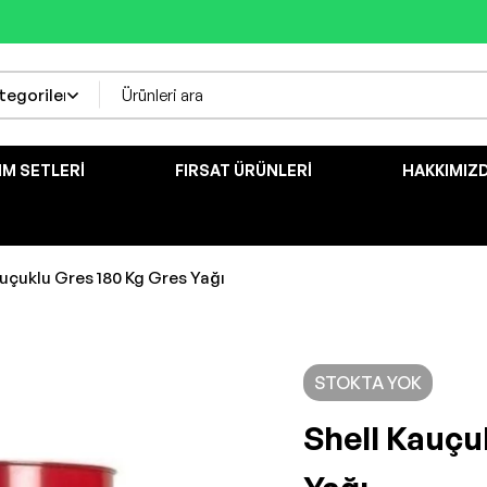
IM SETLERI
FIRSAT ÜRÜNLERI
HAKKIMIZ
auçuklu Gres 180 Kg Gres Yağı
STOKTA YOK
Shell Kauçu