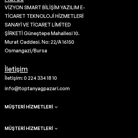
VİZYON SMART BİLİŞİM YAZILIM E-
TİCARET TEKNOLOJİ HİZMETLERİ
SANAYİ VE TİCARET LİMİTED
ŞİRKETİ Güneştepe Mahallesi 10.
Murat Caddesi. No: 22/A 16150
Osmangazi/Bursa
İletişim
İletişim: 0 224 334 18 10
info@toptanyagpazari.com
MÜŞTERI HIZMETLERI
MÜŞTERI HIZMETLERI