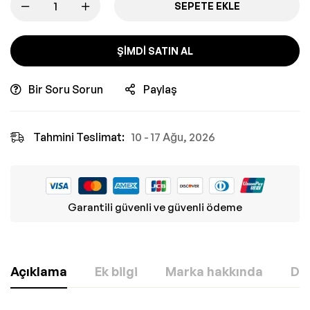
SEPETE EKLE
ŞIMDI SATIN AL
Bir Soru Sorun
Paylaş
Tahmini Teslimat:
10 - 17 Ağu, 2026
Garantili güvenli ve güvenli ödeme
Açıklama
Ek bilgi
Marka hakkında
Değ