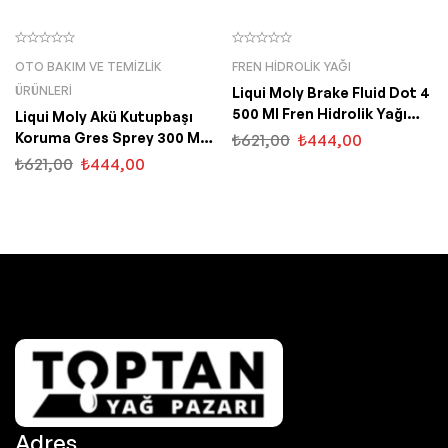
OTO BAKIM VE TEMIZLIK
FREN HIDROLIK YAĞI
ÜRÜNLERI
Liqui Moly Brake Fluid Dot 4
500 Ml Fren Hidrolik Yağı
Liqui Moly Akü Kutupbaşı
(3093)
Koruma Gres Sprey 300 ML
₺
621,00
₺
444,00
(3141)
₺
621,00
₺
444,00
Adres