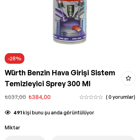
-28%
Würth Benzin Hava Girişi Sistem
Temizleyici Sprey 300 Ml
₺
537,00
₺
384,00
( 0 yorumlar)
491
kişi bunu şu anda görüntülüyor
Miktar