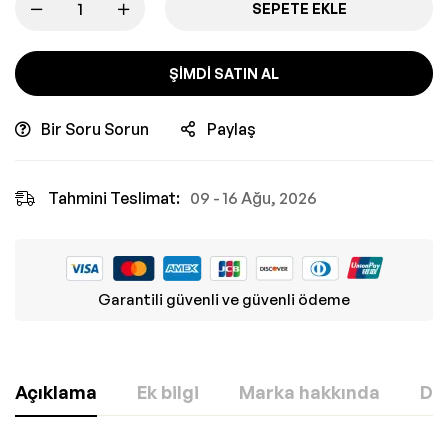
SEPETE EKLE
ŞIMDI SATIN AL
Bir Soru Sorun
Paylaş
Tahmini Teslimat:
09 - 16 Ağu, 2026
Garantili güvenli ve güvenli ödeme
Açıklama
Ek bilgi
Marka hakkında
Değ