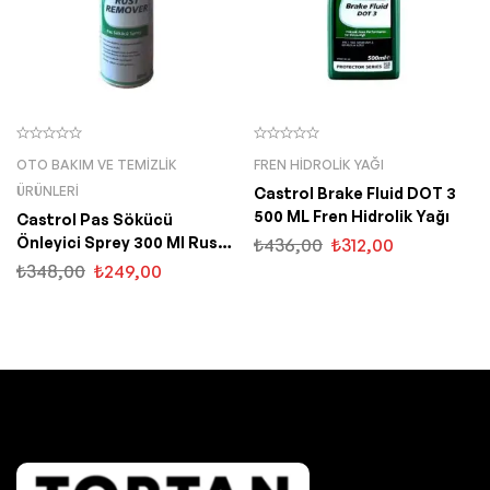
OTO BAKIM VE TEMIZLIK
FREN HIDROLIK YAĞI
ÜRÜNLERI
Castrol Brake Fluid DOT 3
500 ML Fren Hidrolik Yağı
Castrol Pas Sökücü
Önleyici Sprey 300 Ml Rust
₺
436,00
₺
312,00
Remover
₺
348,00
₺
249,00