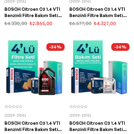
(2009-2016)
(2009-2016)
BOSCH Citroen C3 1.4 VTI
BOSCH Citroen C3 1.4 VTI
Benzinli Filtre Bakım Seti
Benzinli Filtre Bakım Seti
Castrol Motor Yağlı (2010-
Liqui Moly Motor Yağlı
₺
4.330,00
₺
2.865,00
₺
6.577,00
₺
4.327,00
2015) 4 Lü
(2010-2015) 4 Lü
-34%
-34%
(2009-2016)
(2009-2016)
BOSCH Citroen C3 1.4 VTI
BOSCH Citroen C3 1.4 VTI
Benzinli Filtre Bakım Seti
Benzinli Filtre Bakım Seti