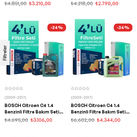
Motul Motor Yağlı (2010-
Shell Motor Yağlı (2010-
₺
4.851,00
₺
3.210,00
₺
4.218,00
₺
2.790,00
2015) 4 Lü
2015) 4 Lü
-34%
-34%
Filtreler
(2009-2017)
(2009-2017)
BOSCH Citroen C4 1.4
BOSCH Citroen C4 1.4
Benzinli Filtre Bakım Seti
Benzinli Filtre Bakım Seti
Castrol Motor Yağlı (2010-
Liqui Moly Motor Yağlı
₺
4.695,00
₺
3.106,00
₺
6.602,00
₺
4.344,00
2016) 4 Lü
(2010-2016) 4 Lü