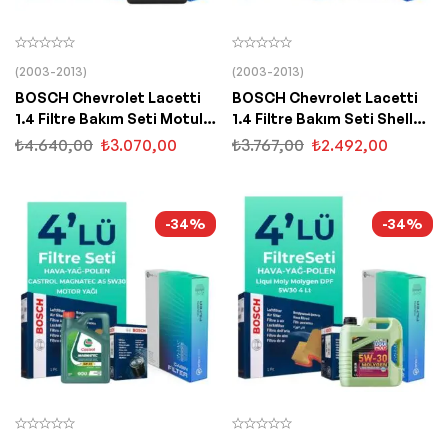
(2003-2013)
(2003-2013)
BOSCH Chevrolet Lacetti
BOSCH Chevrolet Lacetti
1.4 Filtre Bakım Seti Motul
1.4 Filtre Bakım Seti Shell
Motor Yağlı (2005-2014) 4
Motor Yağlı (2005-2014) 4
₺
4.640,00
₺
3.070,00
₺
3.767,00
₺
2.492,00
Lü
Lü
-34%
-34%