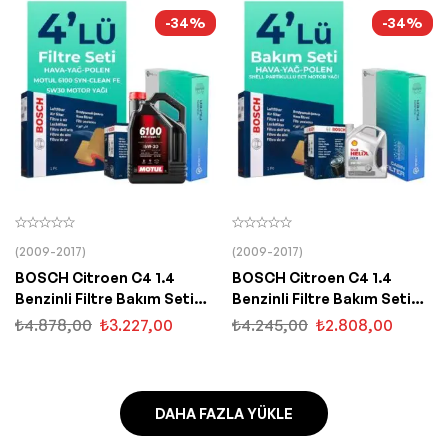
-34%
-34%
(2009-2017)
(2009-2017)
BOSCH Citroen C4 1.4
BOSCH Citroen C4 1.4
Benzinli Filtre Bakım Seti
Benzinli Filtre Bakım Seti
Motul Motor Yağlı (2010-
Shell Motor Yağlı (2010-
₺
4.878,00
₺
3.227,00
₺
4.245,00
₺
2.808,00
2016) 4 Lü
2016) 4 Lü
DAHA FAZLA YÜKLE