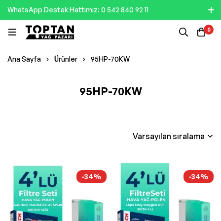
WhatsApp Destek Hattımız: 0 542 840 92 11
0
Ana Sayfa
Ürünler
95HP-70KW
95HP-70KW
Varsayılan sıralama
-34%
-34%