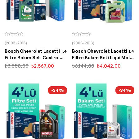
(2003-2013)
(2003-2013)
Bosch Chevrolet Lacetti 1.4
Bosch Chevrolet Lacetti 1.4
Filtre Bakım Seti Castrol
Filtre Bakım Seti Liqui Moly
Motor Yağlı (2005-2014) 4
Motor Yağlı (2005-2014) 4
₺
3.880,00
₺
2.567,00
₺
6.144,00
₺
4.042,00
Lü
Lü
-34%
-34%