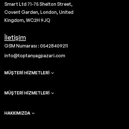
Smart Ltd 71-75 Shelton Street,
Covent Garden, London, United
Kingdom, WC2H 9JQ
İletişim
GSM Numarası : 05428409211
info@toptanyagpazari.com
MÜŞTERI HIZMETLERI
MÜŞTERI HIZMETLERI
HAKKIMIZDA