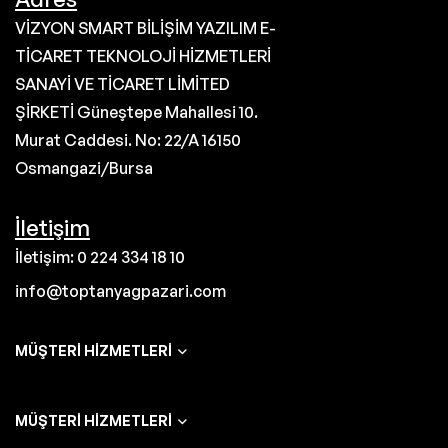
VİZYON SMART BİLİŞİM YAZILIM E-
TİCARET TEKNOLOJİ HİZMETLERİ
SANAYİ VE TİCARET LİMİTED
ŞİRKETİ Güneştepe Mahallesi 10.
Murat Caddesi. No: 22/A 16150
Osmangazi/Bursa
İletişim
İletişim: 0 224 334 18 10
info@toptanyagpazari.com
MÜŞTERI HIZMETLERI
MÜŞTERI HIZMETLERI