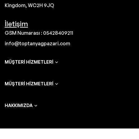
Kingdom, WC2H 9JQ
İletişim
GSM Numarası : 05428409211
info@toptanyagpazari.com
MÜŞTERI HIZMETLERI
MÜŞTERI HIZMETLERI
HAKKIMIZDA