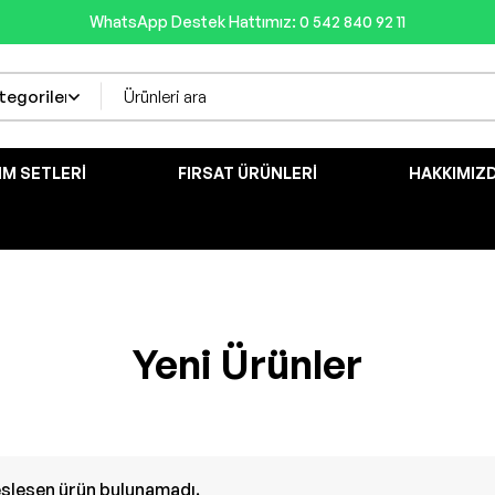
WhatsApp Destek Hattımız: 0 542 840 92 11
IM SETLERI
FIRSAT ÜRÜNLERI
HAKKIMIZ
Yeni Ürünler
eşleşen ürün bulunamadı.