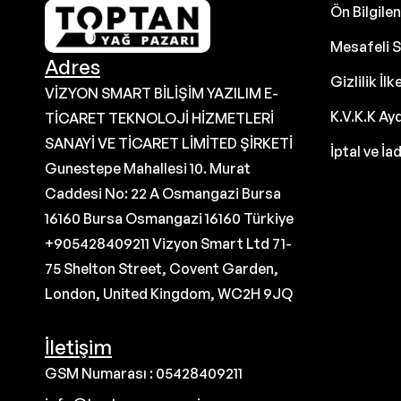
Ön Bilgil
Mesafeli S
Adres
Gizlilik İlk
VİZYON SMART BİLİŞİM YAZILIM E-
K.V.K.K Ay
TİCARET TEKNOLOJİ HİZMETLERİ
SANAYİ VE TİCARET LİMİTED ŞİRKETİ
İptal ve İa
Gunestepe Mahallesi 10. Murat
Caddesi No: 22 A Osmangazi Bursa
16160 Bursa Osmangazi 16160 Türkiye
+905428409211 Vizyon Smart Ltd 71-
75 Shelton Street, Covent Garden,
London, United Kingdom, WC2H 9JQ
İletişim
GSM Numarası : 05428409211