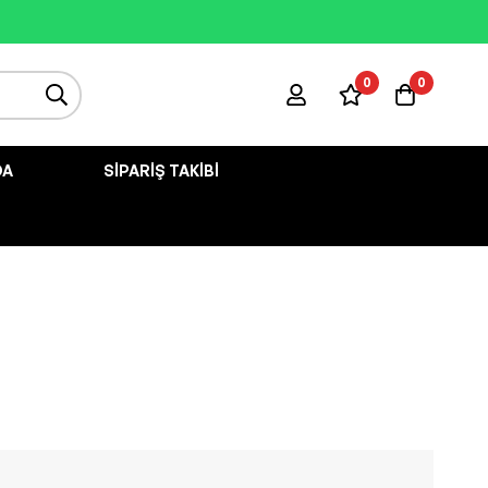
0
0
DA
SIPARIŞ TAKIBI