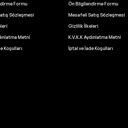
endirme Formu
Ön Bilgilendirme Formu
atış Sözleşmesi
Mesafeli Satış Sözleşmesi
eleri
Gizlilik İlkeleri
dınlatma Metni
K.V.K.K Aydınlatma Metni
de Koşulları
İptal ve İade Koşulları