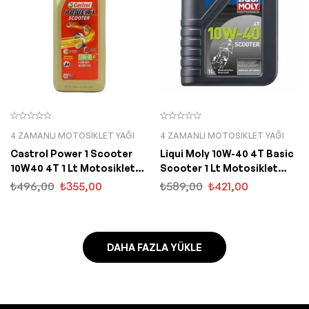
4 ZAMANLI MOTOSIKLET YAĞI
4 ZAMANLI MOTOSIKLET YAĞI
Castrol Power 1 Scooter
Liqui Moly 10W-40 4T Basic
10W40 4T 1 Lt Motosiklet
Scooter 1 Lt Motosiklet
Yağı
Yağı (1618)
₺
496,00
₺
355,00
₺
589,00
₺
421,00
DAHA FAZLA YÜKLE