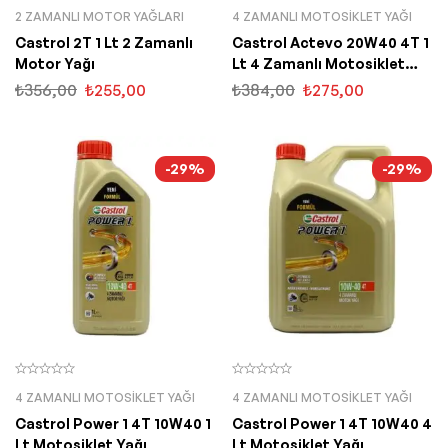
2 ZAMANLI MOTOR YAĞLARI
4 ZAMANLI MOTOSIKLET YAĞI
Castrol 2T 1 Lt 2 Zamanlı
Castrol Actevo 20W40 4T 1
Motor Yağı
Lt 4 Zamanlı Motosiklet
Yağı
₺
356,00
₺
255,00
₺
384,00
₺
275,00
-29%
-29%
4 ZAMANLI MOTOSIKLET YAĞI
4 ZAMANLI MOTOSIKLET YAĞI
Castrol Power 1 4T 10W40 1
Castrol Power 1 4T 10W40 4
Lt Motosiklet Yağı
Lt Motosiklet Yağı