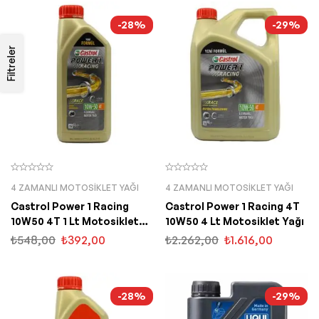
-28%
-29%
Filtreler
4 ZAMANLI MOTOSIKLET YAĞI
4 ZAMANLI MOTOSIKLET YAĞI
Castrol Power 1 Racing
Castrol Power 1 Racing 4T
10W50 4T 1 Lt Motosiklet
10W50 4 Lt Motosiklet Yağı
Yağı
₺
548,00
₺
392,00
₺
2.262,00
₺
1.616,00
-28%
-29%