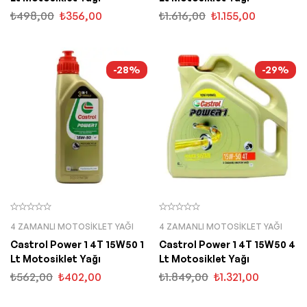
₺
498,00
₺
356,00
₺
1.616,00
₺
1.155,00
-28%
-29%
4 ZAMANLI MOTOSIKLET YAĞI
4 ZAMANLI MOTOSIKLET YAĞI
Castrol Power 1 4T 15W50 1
Castrol Power 1 4T 15W50 4
Lt Motosiklet Yağı
Lt Motosiklet Yağı
₺
562,00
₺
402,00
₺
1.849,00
₺
1.321,00