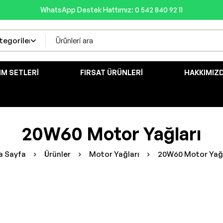
WhatsApp Destek Hattımız: 0 542 840 92 11
IM SETLERI
FIRSAT ÜRÜNLERI
HAKKIMIZ
20W60 Motor Yağları
a Sayfa
Ürünler
Motor Yağları
20W60 Motor Yağl