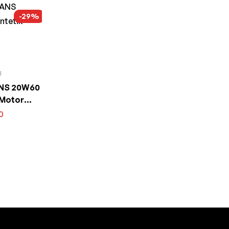
-29%
I
ANS 20W60
 Motor
0