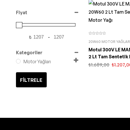
Fiyat
₺
-
Minimum Price
Maximum Price
20W60 MOTOR YAĞLAR
Motul 300V LE M
Kategoriler
2 Lt Tam Sentetik
Motor Yağları
Yağı
₺
1.689,00
₺
1.207,0
FILTRELE