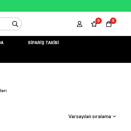
0
0
DA
SIPARIŞ TAKIBI
arı
Varsayılan sıralama