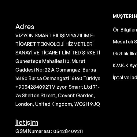
MÜŞTERI H
Adres
Ön Bilgil
VİZYON SMART BİLİŞİM YAZILIM E-
Mesafeli S
TİCARET TEKNOLOJİ HİZMETLERİ
SANAYİ VE TİCARET LİMİTED ŞİRKETİ
Gizlilik İlk
Gunestepe Mahallesi 10. Murat
K.V.K.K Ay
Caddesi No: 22 A Osmangazi Bursa
İptal ve İa
16160 Bursa Osmangazi 16160 Türkiye
+905428409211 Vizyon Smart Ltd 71-
75 Shelton Street, Covent Garden,
London, United Kingdom, WC2H 9JQ
İletişim
GSM Numarası : 05428409211