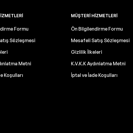
IZMETLERI
MÜŞTERI HIZMETLERI
endirme Formu
Ön Bilgilendirme Formu
atış Sözleşmesi
Mesafeli Satış Sözleşmesi
eleri
Gizlilik İlkeleri
dınlatma Metni
K.V.K.K Aydınlatma Metni
de Koşulları
İptal ve İade Koşulları