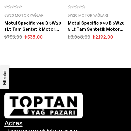
5W20 MOTOR YAĞLARI
5W20 MOTOR YAĞLARI
Motul Specific 948 B 5W20
Motul Specific 948 B 5W20
1 Lt Tam Sentetik Motor
5 Lt Tam Sentetik Motor
Yağı
Yağı
₺
753,00
₺
538,00
₺
3.068,00
₺
2.192,00
Filtreler
Adres