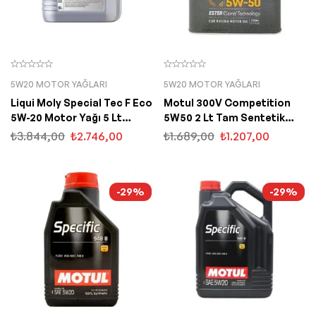
5W20 MOTOR YAĞLARI
5W20 MOTOR YAĞLARI
Liqui Moly Special Tec F Eco
Motul 300V Competition
5W-20 Motor Yağı 5 Lt
5W50 2 Lt Tam Sentetik
(3841)
Motor Yağı
₺
3.844,00
₺
2.746,00
₺
1.689,00
₺
1.207,00
-29%
-29%