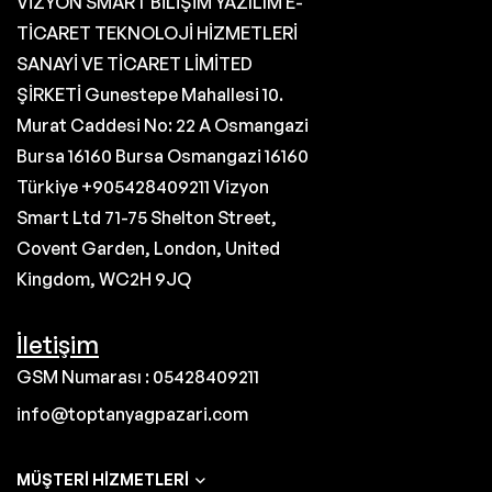
VİZYON SMART BİLİŞİM YAZILIM E-
TİCARET TEKNOLOJİ HİZMETLERİ
SANAYİ VE TİCARET LİMİTED
ŞİRKETİ Gunestepe Mahallesi 10.
Murat Caddesi No: 22 A Osmangazi
Bursa 16160 Bursa Osmangazi 16160
Türkiye +905428409211 Vizyon
Smart Ltd 71-75 Shelton Street,
Covent Garden, London, United
Kingdom, WC2H 9JQ
İletişim
GSM Numarası : 05428409211
info@toptanyagpazari.com
MÜŞTERI HIZMETLERI