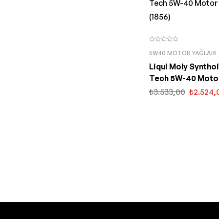
5W40 MOTOR YAĞLARI
Liqui Moly Synthoi
Tech 5W-40 Motor 
(1856)
₺
3.533,00
₺
2.524,