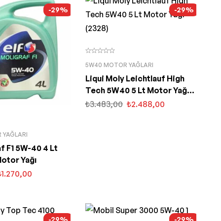
-29%
-29%
5W40 MOTOR YAĞLARI
Liqui Moly Leichtlauf High
Tech 5W40 5 Lt Motor Yağı
(2328)
₺
3.483,00
₺
2.488,00
 YAĞLARI
af F1 5W-40 4 Lt
Motor Yağı
₺
1.270,00
-29%
-29%