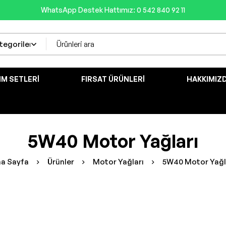
WhatsApp Destek Hattımız: 0 542 840 92 11
IM SETLERI
FIRSAT ÜRÜNLERI
HAKKIMIZ
5W40 Motor Yağları
a Sayfa
Ürünler
Motor Yağları
5W40 Motor Yağl