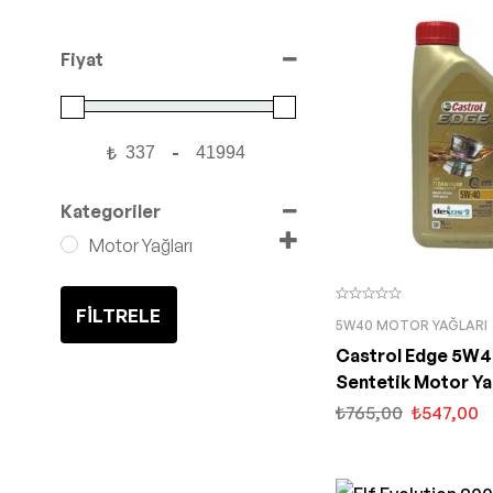
Fiyat
₺
-
Minimum Price
Maximum Price
Kategoriler
Motor Yağları
FILTRELE
5W40 MOTOR YAĞLARI
Castrol Edge 5W40
Sentetik Motor Ya
₺
765,00
₺
547,00