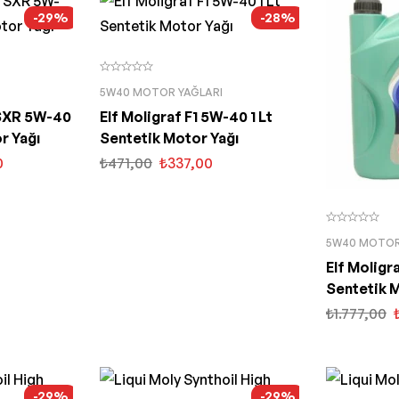
-29%
-28%
5W40 MOTOR YAĞLARI
 SXR 5W-40
Elf Moligraf F1 5W-40 1 Lt
r Yağı
Sentetik Motor Yağı
0
₺
471,00
₺
337,00
5W40 MOTOR
Elf Moligr
Sentetik 
₺
1.777,00
-29%
-29%