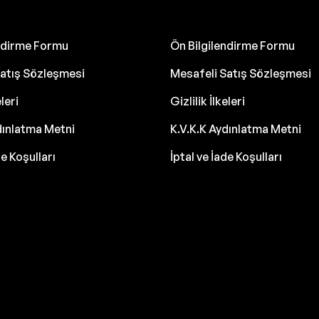
endirme Formu
Ön Bilgilendirme Formu
atış Sözleşmesi
Mesafeli Satış Sözleşmesi
eleri
Gizlilik İlkeleri
dınlatma Metni
K.V.K.K Aydınlatma Metni
de Koşulları
İptal ve İade Koşulları