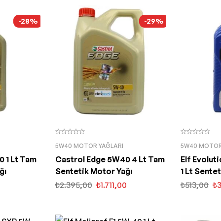
-28%
-29%
5W40 MOTOR YAĞLARI
5W40 MOTOR
 1 Lt Tam
Castrol Edge 5W40 4 Lt Tam
Elf Evolu
ğı
Sentetik Motor Yağı
1 Lt Sente
₺
2.395,00
₺
1.711,00
₺
513,00
₺