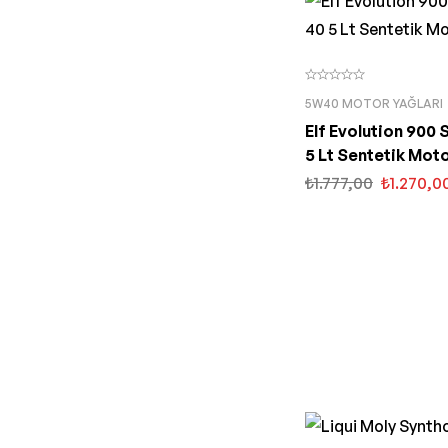
5W40 MOTOR YAĞLARI
Elf Evolution 900
5 Lt Sentetik Moto
₺
1.777,00
₺
1.270,0