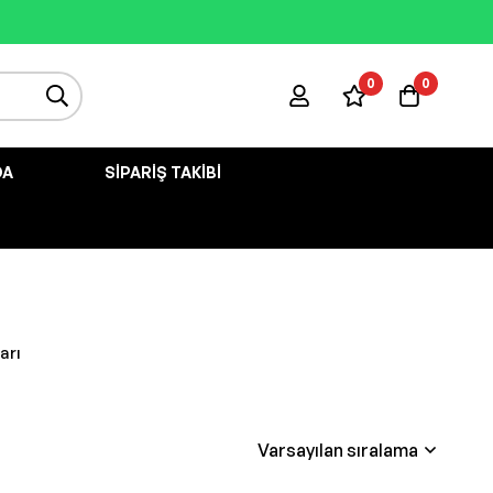
0
0
DA
SIPARIŞ TAKIBI
arı
Varsayılan sıralama