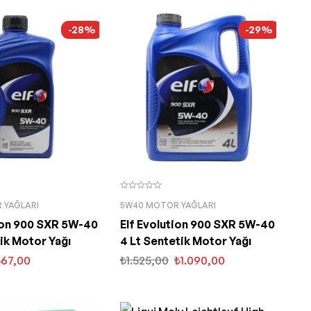
-28%
-29%
 YAĞLARI
5W40 MOTOR YAĞLARI
tion 900 SXR 5W-40
Elf Evolution 900 SXR 5W-40
tik Motor Yağı
4 Lt Sentetik Motor Yağı
367,00
₺
1.525,00
₺
1.090,00