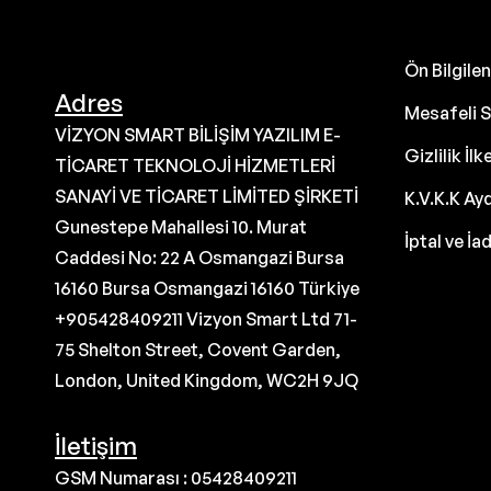
Ön Bilgil
Adres
Mesafeli S
VİZYON SMART BİLİŞİM YAZILIM E-
Gizlilik İlk
TİCARET TEKNOLOJİ HİZMETLERİ
SANAYİ VE TİCARET LİMİTED ŞİRKETİ
K.V.K.K Ay
Gunestepe Mahallesi 10. Murat
İptal ve İa
Caddesi No: 22 A Osmangazi Bursa
16160 Bursa Osmangazi 16160 Türkiye
+905428409211 Vizyon Smart Ltd 71-
75 Shelton Street, Covent Garden,
London, United Kingdom, WC2H 9JQ
İletişim
GSM Numarası : 05428409211