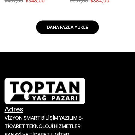
₺
487,00
₺
348,00
₺
537,00
₺
384,00
DAHA FAZLA YÜKLE
Adres
VİZYON SMART BİLİŞİM YAZILIM E-
TİCARET TEKNOLOJİ HİZMETLERİ
SANAYİ VE TİCARET LİMİTED