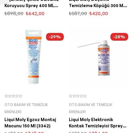
Koruyucu Sprey 400 ML
Temizleme Köpüğü 300 ML
(1540)
(1539)
₺
898,00
₺
642,00
₺
587,00
₺
420,00
-29%
-28%
OTO BAKIM VE TEMIZLIK
OTO BAKIM VE TEMIZLIK
ÜRÜNLERI
ÜRÜNLERI
Liqui Moly Egzoz Montaj
Liqui Moly Elektronik
Macunu 150 Ml (3342)
Kontak Temizleyici Sprey
200 ML (3110)