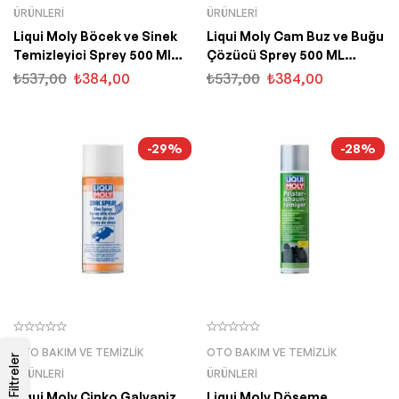
ÜRÜNLERI
ÜRÜNLERI
Liqui Moly Böcek ve Sinek
Liqui Moly Cam Buz ve Buğu
Temizleyici Sprey 500 Ml
Çözücü Sprey 500 ML
(1543)
(6902)
₺
537,00
₺
384,00
₺
537,00
₺
384,00
-29%
-28%
OTO BAKIM VE TEMIZLIK
OTO BAKIM VE TEMIZLIK
Filtreler
ÜRÜNLERI
ÜRÜNLERI
Liqui Moly Çinko Galvaniz
Liqui Moly Döşeme