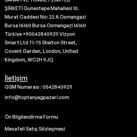
ŞİRKETİ Gunestepe Mahallesi 10.
Murat Caddesi No: 22 A Osmangazi
Bursa 16160 Bursa Osmangazi 16160
Türkiye +905428409211 Vizyon
Smart Ltd 71-75 Shelton Street,
Covent Garden, London, United
Kingdom, WC2H 9JQ
İletişim
GSM Numarası : 05428409211
info@toptanyagpazari.com
Ön Bilgilendirme Formu
Mesafeli Satış Sözleşmesi