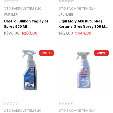
OTO BAKIM VE TEMIZLIK
OTO BAKIM VE TEMIZLIK
ÜRÜNLERI
ÜRÜNLERI
Castrol Silikon Yağlayıcı
Liqui Moly Akü Kutupbaşı
Sprey 500 Ml
Koruma Gres Sprey 300 ML
(3141)
₺
396,00
₺
283,00
₺
621,00
₺
444,00
-28%
-28%
OTO BAKIM VE TEMIZLIK
OTO BAKIM VE TEMIZLIK