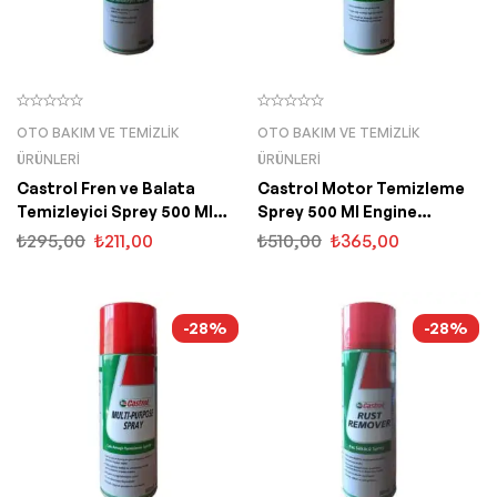
OTO BAKIM VE TEMIZLIK
OTO BAKIM VE TEMIZLIK
ÜRÜNLERI
ÜRÜNLERI
Castrol Fren ve Balata
Castrol Motor Temizleme
Temizleyici Sprey 500 Ml
Sprey 500 Ml Engine
Brake Cleaner
Degreaser
₺
295,00
₺
211,00
₺
510,00
₺
365,00
-28%
-28%