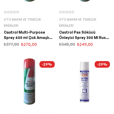
OTO BAKIM VE TEMIZLIK
OTO BAKIM VE TEMIZLIK
ÜRÜNLERI
ÜRÜNLERI
Castrol Multi-Purpose
Castrol Pas Sökücü
Sprey 400 ml Çok Amaçlı
Önleyici Sprey 300 Ml Rust
Temizleme
Remover
₺
377,00
₺
270,00
₺
348,00
₺
249,00
-29%
-29%