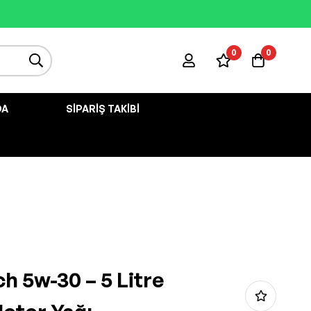
0
0
DA
SIPARIŞ TAKIBI
h 5w-30 – 5 Litre