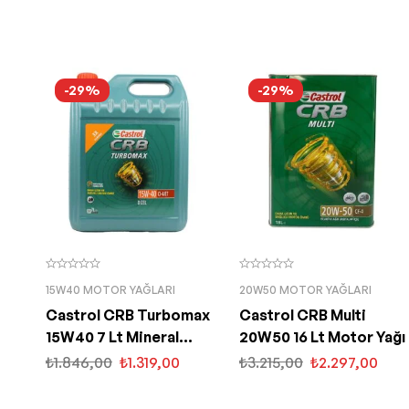
-29%
-29%
15W40 MOTOR YAĞLARI
20W50 MOTOR YAĞLARI
Castrol CRB Turbomax
Castrol CRB Multi
15W40 7 Lt Mineral
20W50 16 Lt Motor Yağı
Motor Yağı
₺
1.846,00
₺
1.319,00
₺
3.215,00
₺
2.297,00