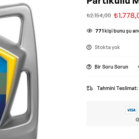
Partiküllü 
₺
1.778,
₺
2.154,00
771
kişi bunu şu a
Stokta yok
Bir Soru Sorun
Tahmini Teslimat:
G