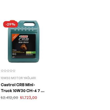
-29%
10W30 MOTOR YAĞLARI
Castrol CRB Mini-
Truck 10W30 CH-4 7 Lt
Sentetik Motor Yağı
₺
2.412,00
₺
1.723,00