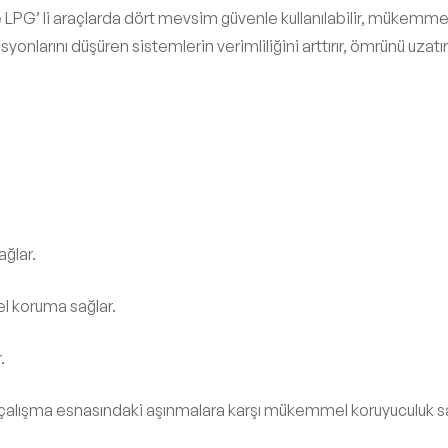
) ve LPG’ li araçlarda dört mevsim güvenle kullanılabilir, mükem
onlarını düşüren sistemlerin verimliliğini arttırır, ömrünü uzatır
ğlar.
el koruma sağlar.
.
ilk çalışma esnasındaki aşınmalara karşı mükemmel koruyuculuk sa