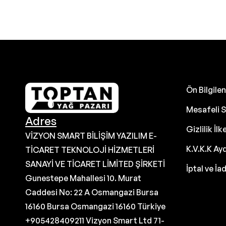
Ön Bilgil
Mesafeli S
Adres
Gizlilik İlk
VİZYON SMART BİLİŞİM YAZILIM E-
K.V.K.K Ay
TİCARET TEKNOLOJİ HİZMETLERİ
SANAYİ VE TİCARET LİMİTED ŞİRKETİ
İptal ve İa
Gunestepe Mahallesi 10. Murat
Caddesi No: 22 A Osmangazi Bursa
16160 Bursa Osmangazi 16160 Türkiye
+905428409211 Vizyon Smart Ltd 71-