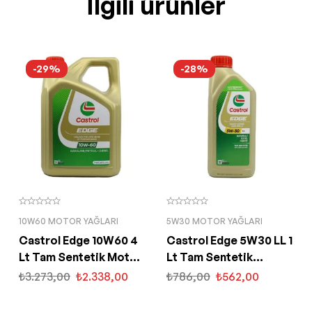
İlgili ürünler
-29%
-28%
10W60 MOTOR YAĞLARI
5W30 MOTOR YAĞLARI
Castrol Edge 10W60 4
Castrol Edge 5W30 LL 1
Lt Tam Sentetik Motor
Lt Tam Sentetik
Yağı
Partiküllü Motor Yağı
₺
3.273,00
₺
2.338,00
₺
786,00
₺
562,00