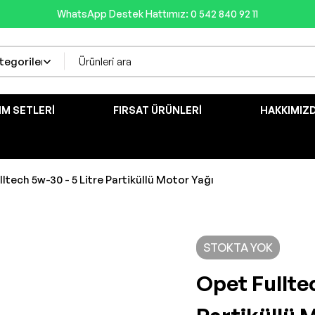
WhatsApp Destek Hattımız: 0 542 840 92 11
IM SETLERI
FIRSAT ÜRÜNLERI
HAKKIMIZ
ltech 5w-30 - 5 Litre Partiküllü Motor Yağı
STOKTA YOK
Opet Fulltec