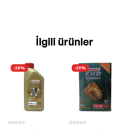
İlgili ürünler
-28%
-29%