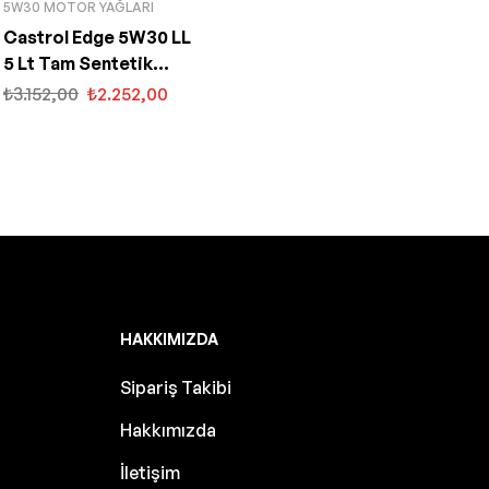
5W30 MOTOR YAĞLARI
Castrol Edge 5W30 LL
5 Lt Tam Sentetik
Partiküllü Motor Yağı
₺
3.152,00
₺
2.252,00
HAKKIMIZDA
Sipariş Takibi
Hakkımızda
İletişim