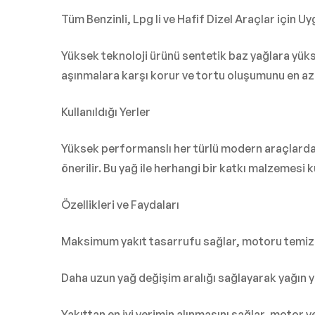
Tüm Benzinli, Lpg li ve Hafif Dizel Araçlar için U
Yüksek teknoloji ürünü sentetik baz yağlara yüks
aşınmalara karşı korur ve tortu oluşumunu en aza
Kullanıldığı Yerler
Yüksek performanslı her türlü modern araçlarda,
önerilir. Bu yağ ile herhangi bir katkı malzemesi k
Özellikleri ve Faydaları
Maksimum yakıt tasarrufu sağlar, motoru temiz 
Daha uzun yağ değişim aralığı sağlayarak yağın y
Yakıttan en iyi verimin alınmasını sağlar, motor ve