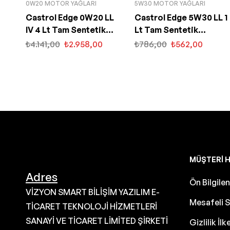
0W20 MOTOR YAĞLARI
5W30 MOTOR YAĞLARI
Castrol Edge 0W20 LL
Castrol Edge 5W30 LL 1
IV 4 Lt Tam Sentetik
Lt Tam Sentetik
Partiküllü Motor Yağı
Partiküllü Motor Yağı
₺
4.141,00
₺
2.958,00
₺
786,00
₺
562,00
MÜŞTERI H
Adres
Ön Bilgil
VİZYON SMART BİLİŞİM YAZILIM E-
Mesafeli S
TİCARET TEKNOLOJİ HİZMETLERİ
SANAYİ VE TİCARET LİMİTED ŞİRKETİ
Gizlilik İlk