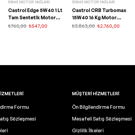
5W40 MOTOR YAĞLARI
15W40 MOTOR YAĞLARI
Castrol Edge 5W40 1 Lt
Castrol CRB Turbomax
Tam Sentetik Motor
15W40 16 Kg Motor
Yağı
Yağı
₺
765,00
₺
547,00
₺
3.863,00
₺
2.760,00
IZMETLERI
MÜŞTERI HIZMETLERI
endirme Formu
Ön Bilgilendirme Formu
atış Sözleşmesi
Mesafeli Satış Sözleşmesi
eleri
Gizlilik İlkeleri