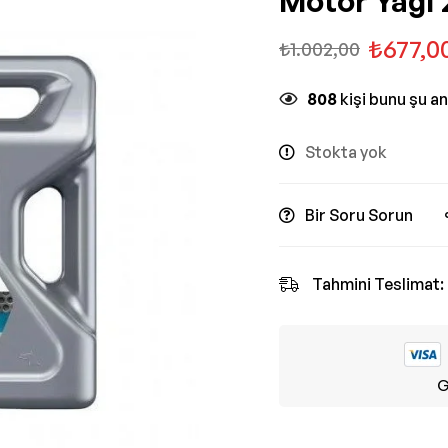
Motor Yağı 
₺
677,0
₺
1.002,00
808
kişi bunu şu a
Stokta yok
Bir Soru Sorun
Tahmini Teslimat:
G