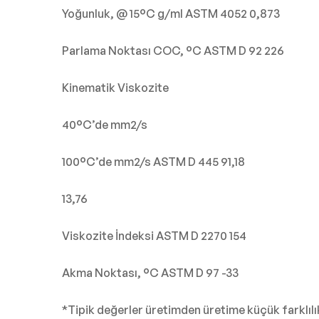
Yoğunluk, @ 15°C g/ml ASTM 4052 0,873
Parlama Noktası COC, °C ASTM D 92 226
Kinematik Viskozite
40°C’de mm2/s
100°C’de mm2/s ASTM D 445 91,18
13,76
Viskozite İndeksi ASTM D 2270 154
Akma Noktası, °C ASTM D 97 -33
*Tipik değerler üretimden üretime küçük farklıl