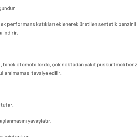
ygundur
ek performans katıkları eklenerek üretilen sentetik benzinli
 indirir.
 binek otomobillerde, çok noktadan yakıt püskürtmeli benzi
ullanılmaması tavsiye edilir.
tutar.
aşlanmasını yavaşlatır.
rimini artırır.