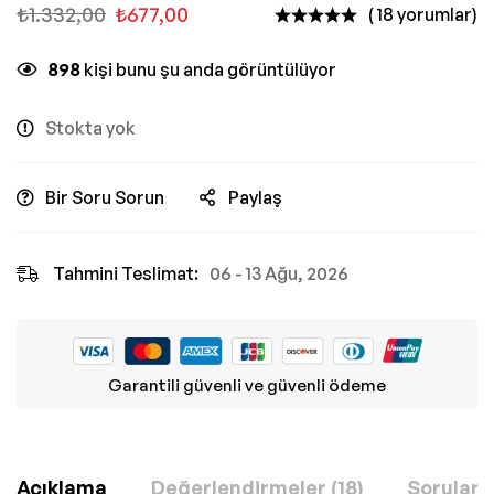
₺
1.332,00
₺
677,00
( 18 yorumlar)
898
kişi bunu şu anda görüntülüyor
Stokta yok
Bir Soru Sorun
Paylaş
Tahmini Teslimat:
06 - 13 Ağu, 2026
Garantili güvenli ve güvenli ödeme
Açıklama
Değerlendirmeler (18)
Sorular