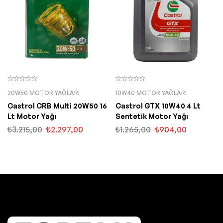
20W50 MOTOR YAĞLARI
10W40 MOTOR YAĞLARI
Castrol CRB Multi 20W50 16
Castrol GTX 10W40 4 Lt
Lt Motor Yağı
Sentetik Motor Yağı
₺
3.215,00
₺
2.297,00
₺
1.265,00
₺
904,00