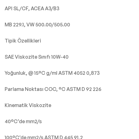
API SL/CF, ACEA A3/B3
MB 229.1, VW 500.00/505.00
Tipik Özellikleri
SAE Viskozite Sınıfı 10W-40
Yoğunluk, @ 15°C g/ml ASTM 4052 0,873
Parlama Noktası COC, °C ASTM D 92 226
Kinematik Viskozite
40°C’de mm2/s
100°C’de mm2/s ASTM D 445 91,2