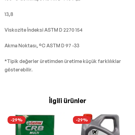
13,8
Viskozite İndeksi ASTM D 2270 154
Akma Noktası, °C ASTM D 97 -33
*Tipik değerler üretimden üretime küçük farklılıklar
gösterebilir.
İlgili ürünler
-29%
-29%