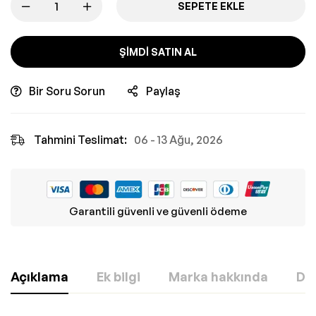
SEPETE EKLE
ŞIMDI SATIN AL
Bir Soru Sorun
Paylaş
Tahmini Teslimat:
06 - 13 Ağu, 2026
Garantili güvenli ve güvenli ödeme
Açıklama
Ek bilgi
Marka hakkında
Değ