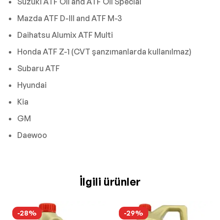
Suzuki ATF Oil and ATF Oil Special
Mazda ATF D-III and ATF M-3
Daihatsu Alumix ATF Multi
Honda ATF Z-1 (CVT şanzımanlarda kullanılmaz)
Subaru ATF
Hyundai
Kia
GM
Daewoo
İlgili ürünler
-28%
-29%