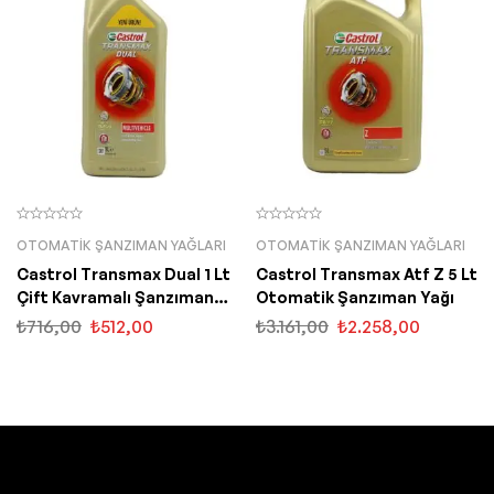
OTOMATIK ŞANZIMAN YAĞLARI
OTOMATIK ŞANZIMAN YAĞLARI
Castrol Transmax Dual 1 Lt
Castrol Transmax Atf Z 5 Lt
Çift Kavramalı Şanzıman
Otomatik Şanzıman Yağı
Yağı
₺
716,00
₺
512,00
₺
3.161,00
₺
2.258,00