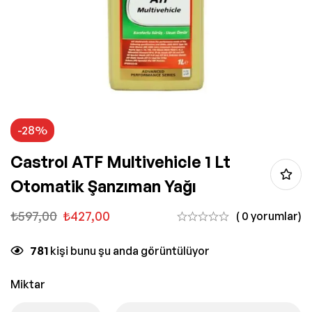
-28%
Castrol ATF Multivehicle 1 Lt
Otomatik Şanzıman Yağı
₺
597,00
₺
427,00
( 0 yorumlar)
781
kişi bunu şu anda görüntülüyor
Miktar