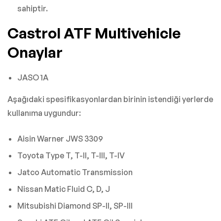
sahiptir.
Castrol ATF Multivehicle
Onaylar
JASO 1A
Aşağıdaki spesifikasyonlardan birinin istendiği yerlerde
kullanıma uygundur:
Aisin Warner JWS 3309
Toyota Type T, T-II, T-III, T-IV
Jatco Automatic Transmission
Nissan Matic Fluid C, D, J
Mitsubishi Diamond SP-II, SP-III