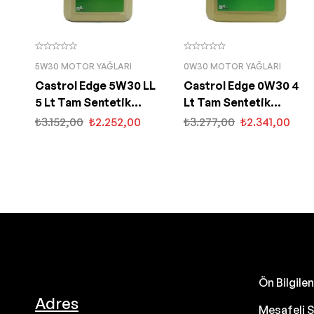
5W30 MOTOR YAĞLARI
0W30 MOTOR YAĞLARI
Castrol Edge 5W30 LL
Castrol Edge 0W30 4
5 Lt Tam Sentetik
Lt Tam Sentetik
Partiküllü Motor Yağı
Partiküllü Motor Yağı
₺
3.152,00
₺
2.252,00
₺
3.277,00
₺
2.341,00
Ön Bilgil
Adres
Mesafeli S