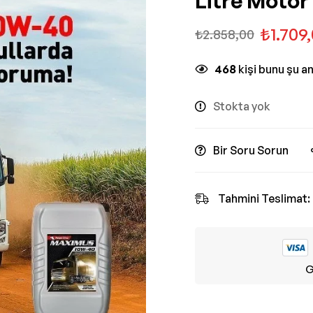
Litre Motor
₺
1.709
₺
2.858,00
468
kişi bunu şu a
Stokta yok
Bir Soru Sorun
Tahmini Teslimat:
G