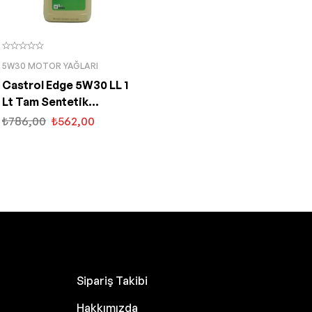
5W30 MOTOR YAĞLARI
Castrol Edge 5W30 LL 1
Lt Tam Sentetik
Partiküllü Motor Yağı
₺
786,00
₺
562,00
Sipariş Takibi
Hakkımızda