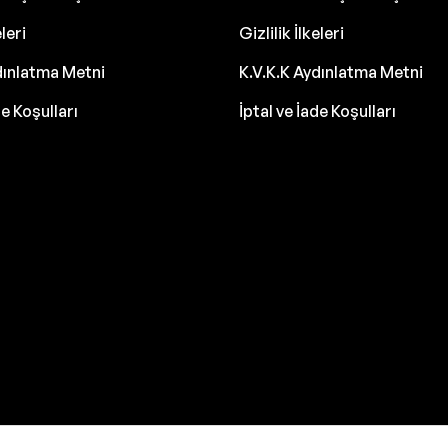
eleri
Gizlilik İlkeleri
dınlatma Metni
K.V.K.K Aydınlatma Metni
de Koşulları
İptal ve İade Koşulları