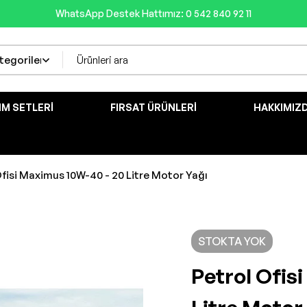
WhatsApp Destek Hattımız: 0 542 840 92 11
IM SETLERI
FIRSAT ÜRÜNLERI
HAKKIMIZ
Ofisi Maximus 10W-40 - 20 Litre Motor Yağı
STOKTA YOK
Petrol Ofis