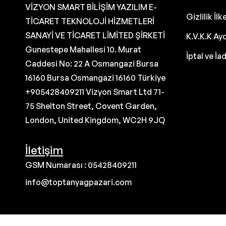
VİZYON SMART BİLİŞİM YAZILIM E-
Gizlilik İlk
TİCARET TEKNOLOJİ HİZMETLERİ
SANAYİ VE TİCARET LİMİTED ŞİRKETİ
K.V.K.K Ay
Gunestepe Mahallesi 10. Murat
İptal ve İa
Caddesi No: 22 A Osmangazi Bursa
16160 Bursa Osmangazi 16160 Türkiye
+905428409211 Vizyon Smart Ltd 71-
75 Shelton Street, Covent Garden,
London, United Kingdom, WC2H 9JQ
İletişim
GSM Numarası : 05428409211
info@toptanyagpazari.com