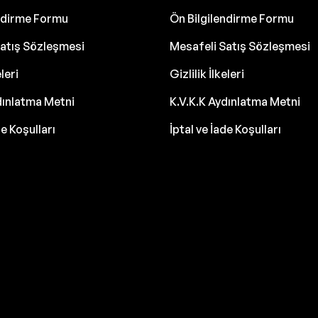
endirme Formu
Ön Bilgilendirme Formu
atış Sözleşmesi
Mesafeli Satış Sözleşmesi
eleri
Gizlilik İlkeleri
dınlatma Metni
K.V.K.K Aydınlatma Metni
de Koşulları
İptal ve İade Koşulları