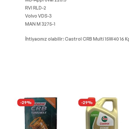
RVI RLD-2
Volvo VDS-3
MAN M 3275-1
İhtiyacınız olabilir: Castrol CRB Multi 15W40 16 K
-29%
-29%