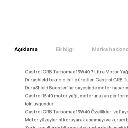
Açıklama
Ek bilgi
Marka hakkın
Castrol CRB Turbomax 15W40 7 Litre Motor Yağ
Durashield teknolojisi ile üretilen Castrol CRB
DuraShield Booster’lar sayesinde motor hasarına
Castrol 15 40 motor yağı, motorunuzun performans
için uygundur.
Castrol CRB Turbomax 15W40 Özellikleri ve Fayd
Motor yüzeylerini koruyarak aşınmayı ve kurum bi
Zorlu koşullarda bile metal yüzeylerde dayanıklı