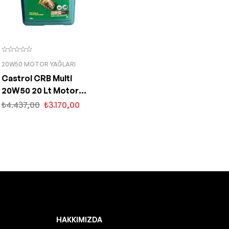
20W50 MOTOR YAĞLARI
Castrol CRB Multi
20W50 20 Lt Motor
Yağı
₺
4.437,00
₺
3.170,00
HAKKIMIZDA