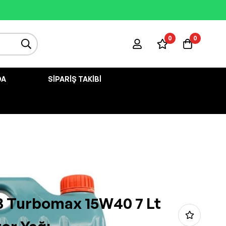
0
0
DA
SIPARIŞ TAKIBI
B Turbomax 15W40 7 Lt