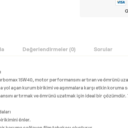
G
da
Değerlendirmeler (0)
Sorular
ı
 Turbomax 15W40, motor performansını artıran ve ömrünü uza
 yol açan kurum birikimi ve aşınmalara karşı etkin koruma s
ını artırmak ve ömrünü uzatmak için ideal bir çözümdür. 7 lit
aları
rikimini önler.
 bir koruma sağlayan film tabakası oluşturur.