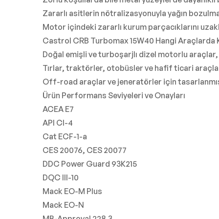
Zararlı asitlerin nötralizasyonuyla yağın bozulm
Motor içindeki zararlı kurum parçacıklarını uzakla
Castrol CRB Turbomax 15W40 Hangi Araçlarda Ku
Doğal emişli ve turboşarjlı dizel motorlu araçlar,
Tırlar, traktörler, otobüsler ve hafif ticari araçla
Off-road araçlar ve jeneratörler için tasarlanmış
Ürün Performans Seviyeleri ve Onayları
ACEA E7
API CI-4
Cat ECF-1-a
CES 20076, CES 20077
DDC Power Guard 93K215
DQC III-10
Mack EO-M Plus
Mack EO-N
MB-Approval 228.3