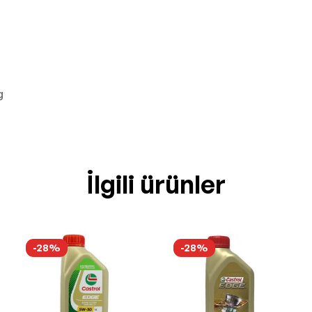
g
İlgili ürünler
-28%
-28%