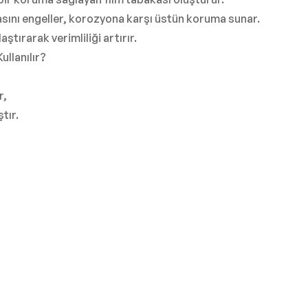
asını engeller, korozyona karşı üstün koruma sunar.
ştırarak verimliliği artırır.
llanılır?
r,
tır.