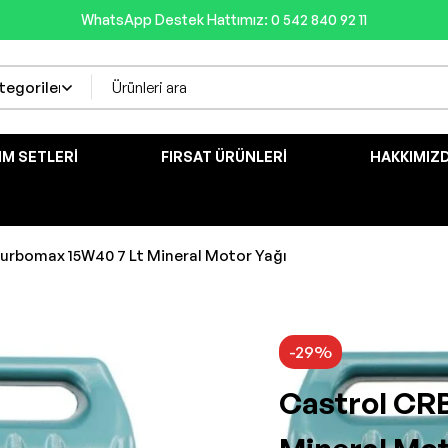
WhatsApp Destek Hattımız: 0 542 840 92 11
IM SETLERI
FIRSAT ÜRÜNLERI
HAKKIMIZ
urbomax 15W40 7 Lt Mineral Motor Yağı
-29%
Castrol CR