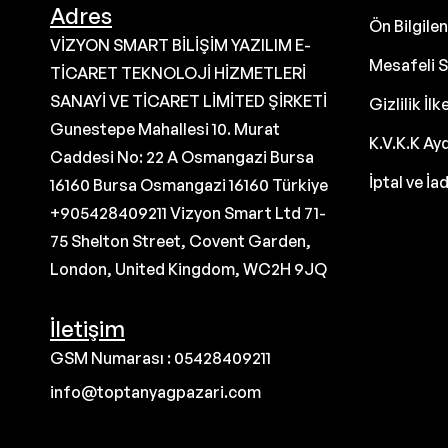
Adres
Ön Bilgil
VİZYON SMART BİLİŞİM YAZILIM E-
Mesafeli S
TİCARET TEKNOLOJİ HİZMETLERİ
SANAYİ VE TİCARET LİMİTED ŞİRKETİ
Gizlilik İlk
Gunestepe Mahallesi 10. Murat
K.V.K.K Ay
Caddesi No: 22 A Osmangazi Bursa
İptal ve İa
16160 Bursa Osmangazi 16160 Türkiye
+905428409211 Vizyon Smart Ltd 71-
75 Shelton Street, Covent Garden,
London, United Kingdom, WC2H 9JQ
İletişim
GSM Numarası : 05428409211
info@toptanyagpazari.com