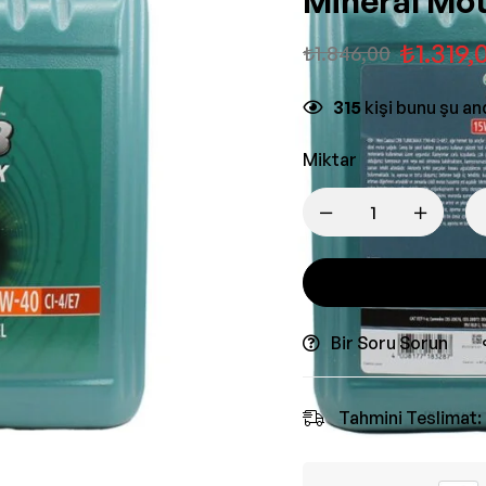
Mineral Mot
₺
1.319,
₺
1.846,00
315
kişi bunu şu a
Miktar
Bir Soru Sorun
Tahmini Teslimat: