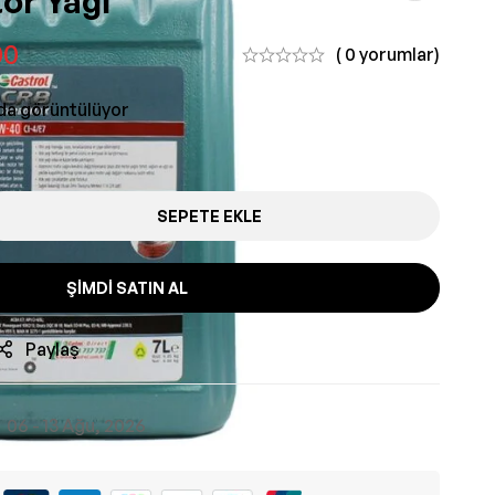
or Yağı
00
( 0 yorumlar)
nda görüntülüyor
SEPETE EKLE
ŞIMDI SATIN AL
Paylaş
06 - 13 Ağu, 2026