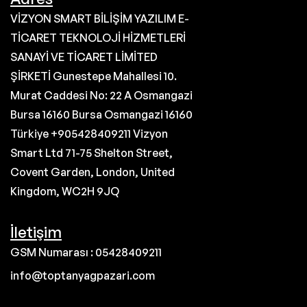
VİZYON SMART BİLİŞİM YAZILIM E-
TİCARET TEKNOLOJİ HİZMETLERİ
SANAYİ VE TİCARET LİMİTED
ŞİRKETİ Gunestepe Mahallesi 10.
Murat Caddesi No: 22 A Osmangazi
Bursa 16160 Bursa Osmangazi 16160
Türkiye +905428409211 Vizyon
Smart Ltd 71-75 Shelton Street,
Covent Garden, London, United
Kingdom, WC2H 9JQ
İletişim
GSM Numarası : 05428409211
info@toptanyagpazari.com