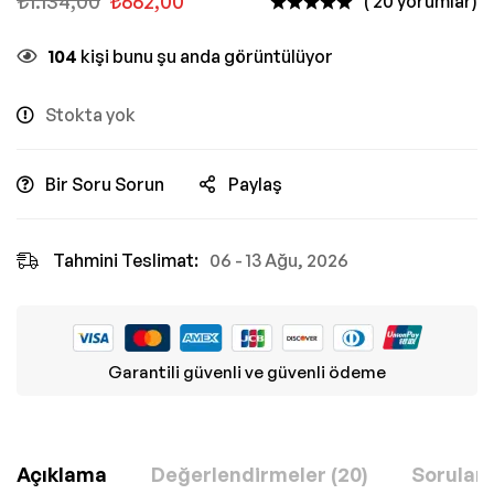
₺
1.134,00
₺
662,00
( 20 yorumlar)
104
kişi bunu şu anda görüntülüyor
Stokta yok
Bir Soru Sorun
Paylaş
Tahmini Teslimat:
06 - 13 Ağu, 2026
Garantili güvenli ve güvenli ödeme
Açıklama
Değerlendirmeler (20)
Sorular