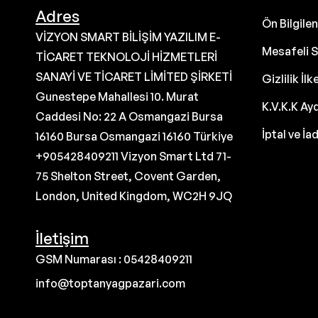
Adres
Ön Bilgil
VİZYON SMART BİLİŞİM YAZILIM E-
Mesafeli S
TİCARET TEKNOLOJİ HİZMETLERİ
SANAYİ VE TİCARET LİMİTED ŞİRKETİ
Gizlilik İlk
Gunestepe Mahallesi 10. Murat
K.V.K.K Ay
Caddesi No: 22 A Osmangazi Bursa
İptal ve İa
16160 Bursa Osmangazi 16160 Türkiye
+905428409211 Vizyon Smart Ltd 71-
75 Shelton Street, Covent Garden,
London, United Kingdom, WC2H 9JQ
İletişim
GSM Numarası : 05428409211
info@toptanyagpazari.com