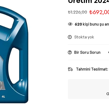
Üretim 2024
₺
692,0
₺
1.226,00
620
kişi bunu şu a
Stokta yok
Bir Soru Sorun
Tahmini Teslimat:
G