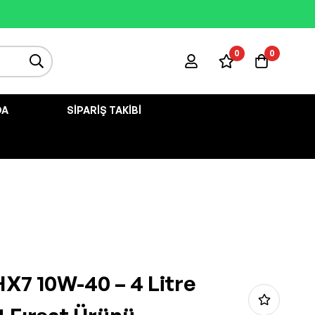
0
0
DA
SIPARIŞ TAKIBI
HX7 10W-40 – 4 Litre