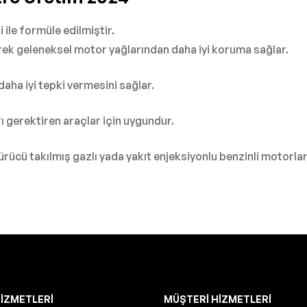
 ile formüle edilmiştir.
rek geleneksel motor yağlarından daha iyi koruma sağlar.
aha iyi tepki vermesini sağlar.
 gerektiren araçlar için uygundur.
ürücü takılmış gazlı yada yakıt enjeksiyonlu benzinli motorlar
IZMETLERI
MÜŞTERI HIZMETLERI