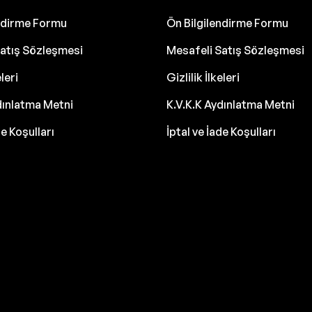
endirme Formu
Ön Bilgilendirme Formu
atış Sözleşmesi
Mesafeli Satış Sözleşmesi
eleri
Gizlilik İlkeleri
dınlatma Metni
K.V.K.K Aydınlatma Metni
de Koşulları
İptal ve İade Koşulları