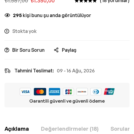
₺
1.587,00
₺
1.350,00
( 18 yorumlar)
295
kişi bunu şu anda görüntülüyor
Stokta yok
Bir Soru Sorun
Paylaş
Tahmini Teslimat:
09 - 16 Ağu, 2026
Garantili güvenli ve güvenli ödeme
Açıklama
Değerlendirmeler (18)
Sorular