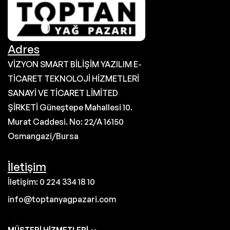
Adres
VİZYON SMART BİLİŞİM YAZILIM E-
TİCARET TEKNOLOJİ HİZMETLERİ
SANAYİ VE TİCARET LİMİTED
ŞİRKETİ Güneştepe Mahallesi 10.
Murat Caddesi. No: 22/A 16150
Osmangazi/Bursa
İletişim
İletişim: 0 224 334 18 10
info@toptanyagpazari.com
MÜŞTERI HIZMETLERI