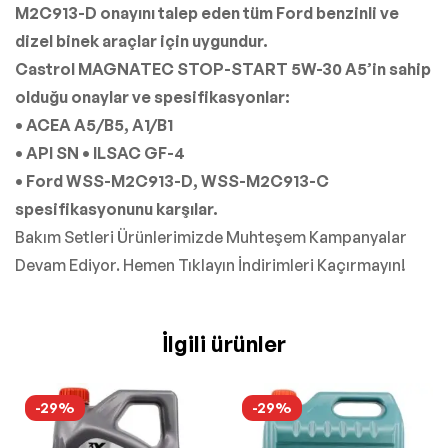
M2C913-D onayını talep eden tüm Ford benzinli ve
dizel binek araçlar için uygundur.
Castrol MAGNATEC STOP-START 5W-30 A5’in sahip
olduğu onaylar ve spesifikasyonlar:
• ACEA A5/B5, A1/B1
• API SN • ILSAC GF-4
• Ford WSS-M2C913-D, WSS-M2C913-C
spesifikasyonunu karşılar.
Bakım Setleri Ürünlerimizde Muhteşem Kampanyalar
Devam Ediyor. Hemen Tıklayın İndirimleri Kaçırmayın!
İlgili ürünler
-29%
-29%