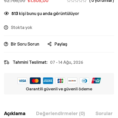
₺
2.766,00
₺
1.505,00
( 0 yorumlar)
513
kişi bunu şu anda görüntülüyor
Stokta yok
Bir Soru Sorun
Paylaş
Tahmini Teslimat:
07 - 14 Ağu, 2026
Garantili güvenli ve güvenli ödeme
Açıklama
Değerlendirmeler (0)
Sorular