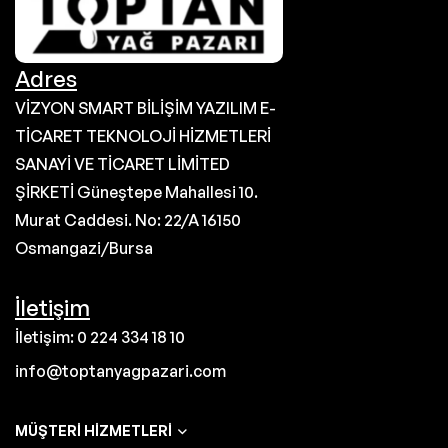
Adres
VİZYON SMART BİLİŞİM YAZILIM E-
TİCARET TEKNOLOJİ HİZMETLERİ
SANAYİ VE TİCARET LİMİTED
ŞİRKETİ Güneştepe Mahallesi 10.
Murat Caddesi. No: 22/A 16150
Osmangazi/Bursa
İletişim
İletişim: 0 224 334 18 10
info@toptanyagpazari.com
MÜŞTERI HIZMETLERI