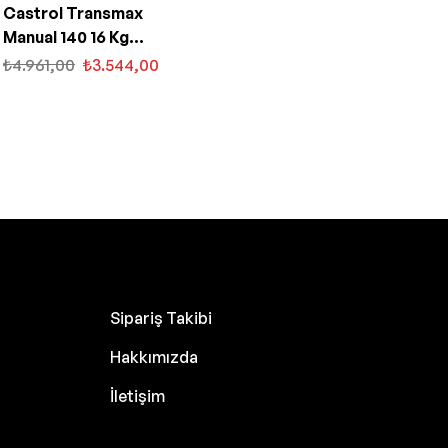
Castrol Transmax
Manual 140 16 Kg
Manuel Şanzıman Yağı
₺
4.961,00
₺
3.544,00
Sipariş Takibi
Hakkımızda
İletişim