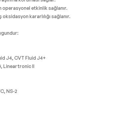
n operasyonel etkinlik sağlanır.
oksidasyon kararlılığı sağlanır.
uygundur:
id J4, CVT Fluid J4+
 Lineartronic II
TC, NS-2