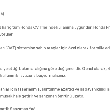
16)
ariç tüm Honda CVT’lerinde kullanıma uygundur. Honda Fit/Ja
Sorular
(CVT) sistemine sahip araçlar için özel olarak formüle edil
vsiye ettiği bakım aralığına göre değişmelidir. Genel olarak
n kullanım kılavuzuna başvurmalısınız.
ar için tasarlanmış, sürtünme azaltıcı ve ısı dayanıklılığı 
muşak hale getirir ve şanzıman ömrünü uzatır.
tomatik Şanzıman Yağı