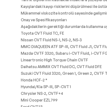
Kayışlardaki kayıp risklerini düşürülmesi ile üstü
Mükemmel viskozite kontrolü sayesinde gelişmiş 
Onay ve Spesifikasyonları
Aşağıdakilerin gerektiği durumlarda kullanıma 
Toyota CVT Fluid TC, FE
Nissan CVT Fluid NS-1, NS-2, NS-3
MMC DIAQUEEN ATF SP-III, CVT Fluid J1, CVT Flu
Mazda CVTF 3320, Subaru i-CVT Fluid, i-CVT FG,
Lineartronic High Torque Chain CVTF
Daihatsu AMMIX CVT Fluid DC, CVT Fluid DFE
Suzuki CVT Fluid 3320, Green 1, Green 2, CVTF 
Honda HCF-2 *
Hyundai/Kia SP-III, SP-CVT 1
Chrysler NS-2, CVTF+4
Mini Cooper EZL799
Ford CVT23