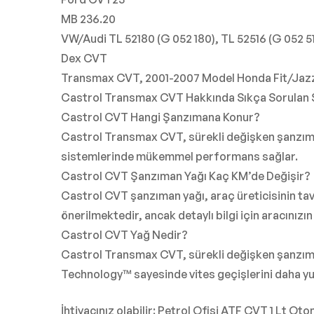
MB 236.20
VW/Audi TL 52180 (G 052 180), TL 52516 (G 052 5
Dex CVT
Transmax CVT, 2001-2007 Model Honda Fit/Jazz h
Castrol Transmax CVT Hakkında Sıkça Sorulan 
Castrol CVT Hangi Şanzımana Konur?
Castrol Transmax CVT, sürekli değişken şanzıman 
sistemlerinde mükemmel performans sağlar.
Castrol CVT Şanzıman Yağı Kaç KM’de Değişir?
Castrol CVT şanzıman yağı, araç üreticisinin ta
önerilmektedir, ancak detaylı bilgi için aracınızı
Castrol CVT Yağ Nedir?
Castrol Transmax CVT, sürekli değişken şanzımanl
Technology™ sayesinde vites geçişlerini daha yu
İhtiyacınız olabilir: Petrol Ofisi ATF CVT 1 Lt O