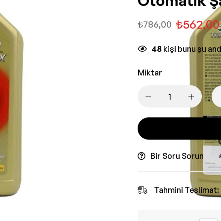
Otomatik Ş
₺
562,00
₺
786,00
48
kişi bunu şu an
Miktar
Bir Soru Sorun
Tahmini Teslimat: