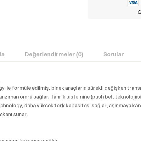
G
da
Değerlendirmeler (0)
Sorular
ı
le formüle edilmiş, binek araçların sürekli değişken transm
anzıman ömrü sağlar. Tahrik sistemine (push belt teknolojiisi)
hnology, daha yüksek tork kapasitesi sağlar, aşınmaya kar
mkanı sunar.
de aşınma koruması sağlar.