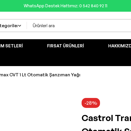
WhatsApp Destek Hattımız: 0 542 840 92 11
IM SETLERI
FIRSAT ÜRÜNLERI
HAKKIMIZ
max CVT 1 Lt Otomatik Şanzıman Yağı
-28%
Castrol Tra