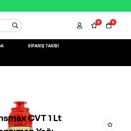
0
0
DA
SIPARIŞ TAKIBI
nsmax CVT 1 Lt