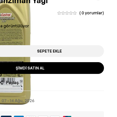
anzıman Yağı
( 0 yorumlar)
da görüntülüyor
SEPETE EKLE
ŞIMDI SATIN AL
Paylaş
07 - 14 Ağu, 2026