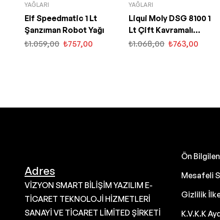
YAĞLARI
YAĞLARI
Elf Speedmatic 1 Lt
Liqui Moly DSG 8100 1
Şanzıman Robot Yağı
Lt Çift Kavramalı
Şanzıman Yağı (3640)
₺
1.059,00
₺
757,00
₺
1.068,00
₺
763,00
Ön Bilgil
Adres
Mesafeli S
VİZYON SMART BİLİŞİM YAZILIM E-
Gizlilik İlk
TİCARET TEKNOLOJİ HİZMETLERİ
SANAYİ VE TİCARET LİMİTED ŞİRKETİ
K.V.K.K Ay