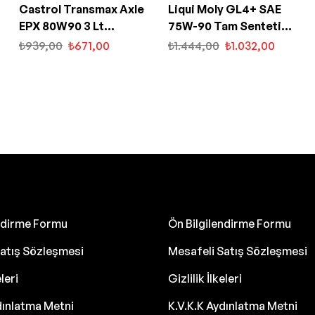
Castrol Transmax Axle
Liqui Moly GL4+ SAE
EPX 80W90 3 Lt
75W-90 Tam Sentetik
Şanzıman Yağı
Şanzıman Yağı 1 Lt
₺
939,00
₺
671,00
₺
1.444,00
₺
1.032,00
(4434)
endirme Formu
Ön Bilgilendirme Formu
atış Sözleşmesi
Mesafeli Satış Sözleşmesi
eleri
Gizlilik İlkeleri
dınlatma Metni
K.V.K.K Aydınlatma Metni