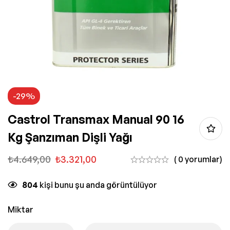
-29%
Castrol Transmax Manual 90 16
Kg Şanzıman Dişli Yağı
₺
4.649,00
₺
3.321,00
( 0 yorumlar)
804
kişi bunu şu anda görüntülüyor
Miktar