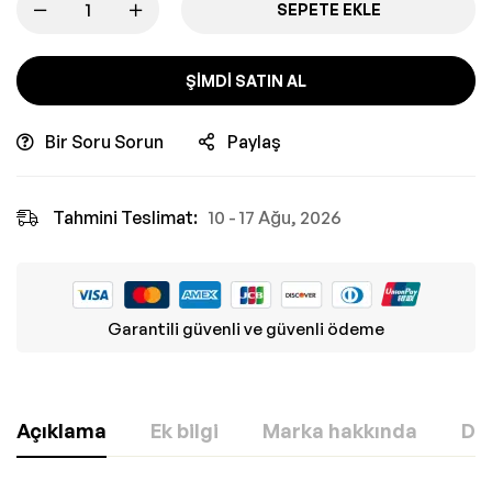
SEPETE EKLE
ŞIMDI SATIN AL
Bir Soru Sorun
Paylaş
Tahmini Teslimat:
10 - 17 Ağu, 2026
Garantili güvenli ve güvenli ödeme
Açıklama
Ek bilgi
Marka hakkında
Değ