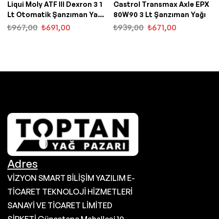
Liqui Moly ATF III Dexron 3 1
Castrol Transmax Axle EPX
Lt Otomatik Şanzıman Yağı
80W90 3 Lt Şanzıman Yağı
(1043)
₺
967,00
₺
691,00
₺
939,00
₺
671,00
Adres
VİZYON SMART BİLİŞİM YAZILIM E-
TİCARET TEKNOLOJİ HİZMETLERİ
SANAYİ VE TİCARET LİMİTED