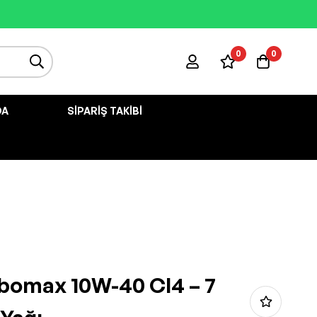
0
0
DA
SIPARIŞ TAKIBI
bomax 10W-40 CI4 – 7