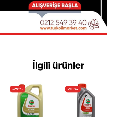
İlgili ürünler
-29%
-28%