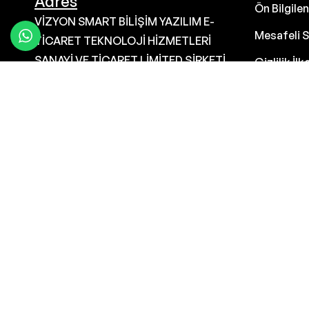
Adres
Ön Bilgil
VİZYON SMART BİLİŞİM YAZILIM E-
Mesafeli S
TİCARET TEKNOLOJİ HİZMETLERİ
SANAYİ VE TİCARET LİMİTED ŞİRKETİ
Gizlilik İlk
Gunestepe Mahallesi 10. Murat
K.V.K.K Ay
Caddesi No: 22 A Osmangazi Bursa
İptal ve İa
16160 Bursa Osmangazi 16160 Türkiye
+905428409211 Vizyon Smart Ltd 71-
75 Shelton Street, Covent Garden,
London, United Kingdom, WC2H 9JQ
İletişim
GSM Numarası : 05428409211
info@toptanyagpazari.com