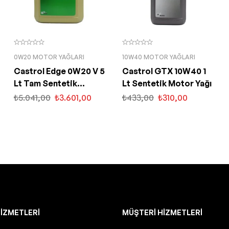
0W20 MOTOR YAĞLARI
10W40 MOTOR YAĞLARI
Castrol Edge 0W20 V 5
Castrol GTX 10W40 1
Lt Tam Sentetik
Lt Sentetik Motor Yağı
Partiküllü Motor Yağı
₺
5.041,00
₺
3.601,00
₺
433,00
₺
310,00
IZMETLERI
MÜŞTERI HIZMETLERI