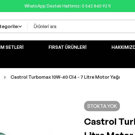
WhatsApp Destek Hattımız: 0 542 840 92 11
IM SETLERI
FIRSAT ÜRÜNLERI
HAKKIMIZ
Castrol Turbomax 10W-40 CI4 - 7 Litre Motor Yağı
STOKTA YOK
Castrol Tur