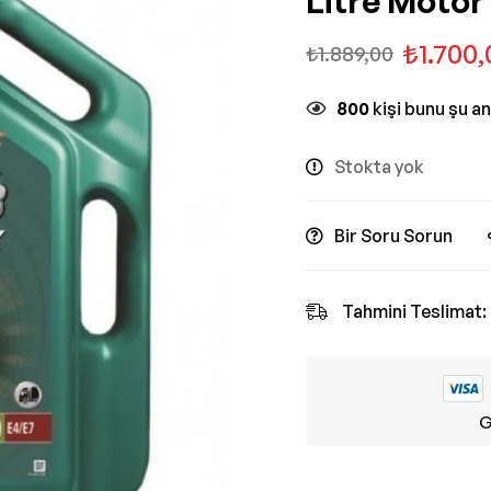
Litre Motor
₺
1.700,
₺
1.889,00
800
kişi bunu şu a
Stokta yok
Bir Soru Sorun
Tahmini Teslimat:
G