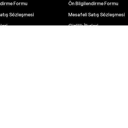
endirme Formu
Ön Bilgilendirme Formu
atış Sözleşmesi
Mesafeli Satış Sözleşmesi
eleri
Gizlilik İlkeleri
dınlatma Metni
K.V.K.K Aydınlatma Metni
de Koşulları
İptal ve İade Koşulları