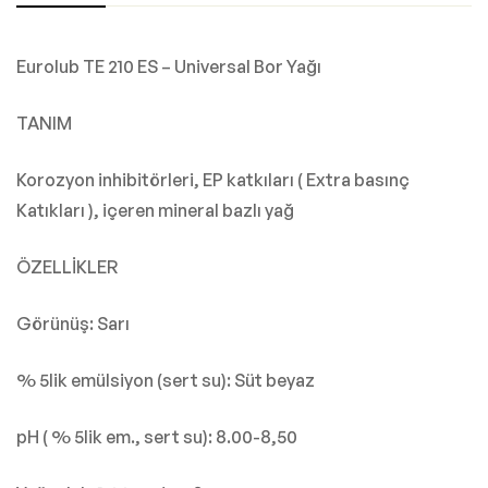
Eurolub TE 210 ES – Universal Bor Yağı
TANIM
Korozyon inhibitörleri, EP katkıları ( Extra basınç
Katıkları ), içeren mineral bazlı yağ
ÖZELLİKLER
Görünüş: Sarı
% 5lik emülsiyon (sert su): Süt beyaz
pH ( % 5lik em., sert su): 8.00-8,50