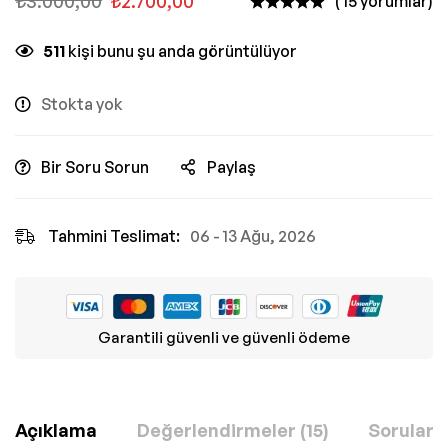
₺
3.000,00
₺
2.700,00
( 15 yorumlar)
511
kişi bunu şu anda görüntülüyor
Stokta yok
Bir Soru Sorun
Paylaş
Tahmini Teslimat:
06 - 13 Ağu, 2026
Garantili güvenli ve güvenli ödeme
Açıklama
Değerlendirmeler (15)
Sorular