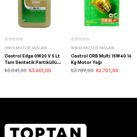
0W20 MOTOR YAĞLARI
15W40 MOTOR YAĞLARI
Castrol Edge 0W20 V 5 Lt
Castrol CRB Multi 15W40 16
Tam Sentetik Partiküllü
Kg Motor Yağı
Motor Yağı
₺
5.041,00
₺
3.601,00
₺
3.789,00
₺
2.707,00