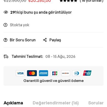
₺
22.500,00
₺
20.250,00
( 16 yorumlar)
291
kişi bunu şu anda görüntülüyor
Stokta yok
Bir Soru Sorun
Paylaş
Tahmini Teslimat:
08 - 15 Ağu, 2026
Garantili güvenli ve güvenli ödeme
Açıklama
Değerlendirmeler (16)
Sorular