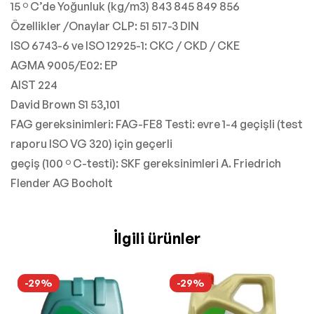
15 º C’de Yoğunluk (kg/m3) 843 845 849 856
Özellikler /Onaylar CLP: 51 517-3 DIN
ISO 6743-6 ve ISO 12925-1: CKC / CKD / CKE
AGMA 9005/E02: EP
AIST 224
David Brown S1 53,101
FAG gereksinimleri: FAG-FE8 Testi: evre 1-4 geçişli (test
raporu ISO VG 320) için geçerli
geçiş (100 º C-testi): SKF gereksinimleri A. Friedrich
Flender AG Bocholt
İlgili ürünler
-29%
-29%