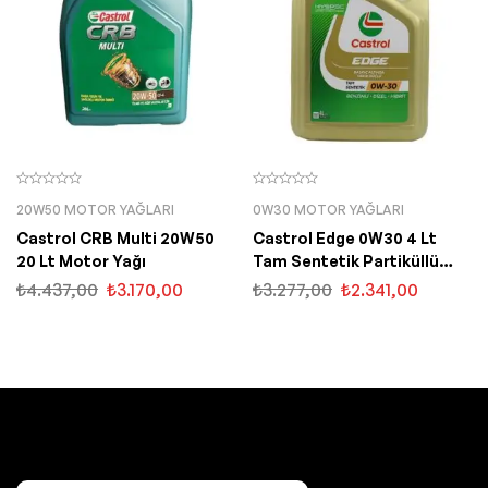
20W50 MOTOR YAĞLARI
0W30 MOTOR YAĞLARI
Castrol CRB Multi 20W50
Castrol Edge 0W30 4 Lt
20 Lt Motor Yağı
Tam Sentetik Partiküllü
Motor Yağı
₺
4.437,00
₺
3.170,00
₺
3.277,00
₺
2.341,00