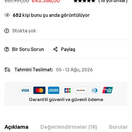
₺
61.951,00
₺
43.366,00
( 18 yorumlar)
652
kişi bunu şu anda görüntülüyor
Stokta yok
Bir Soru Sorun
Paylaş
Tahmini Teslimat:
05 - 12 Ağu, 2026
Garantili güvenli ve güvenli ödeme
Açıklama
Değerlendirmeler (18)
Sorular