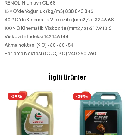
RENOLIN Unisyn OL 68
15 º C’de Yoğunluk (kg/m3) 838 843 845
40 º C’de Kinematik Viskozite (mm2 / s) 32 46 68
100 º C Kinematik Viskozite (mm2 / s) 6.1 7.9 10.6
Viskozite İndeksi 142 146 144
Akma noktası (º C) -60 -60 -54
Parlama Noktası (COC, º C) 240 260 260
İlgili ürünler
-29%
-29%