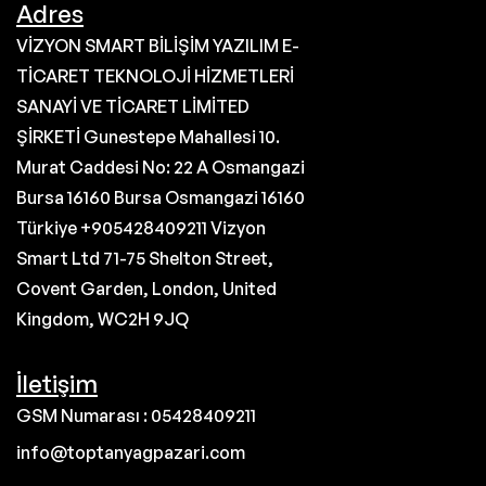
Adres
VİZYON SMART BİLİŞİM YAZILIM E-
TİCARET TEKNOLOJİ HİZMETLERİ
SANAYİ VE TİCARET LİMİTED
ŞİRKETİ Gunestepe Mahallesi 10.
Murat Caddesi No: 22 A Osmangazi
Bursa 16160 Bursa Osmangazi 16160
Türkiye +905428409211 Vizyon
Smart Ltd 71-75 Shelton Street,
Covent Garden, London, United
Kingdom, WC2H 9JQ
İletişim
GSM Numarası : 05428409211
info@toptanyagpazari.com