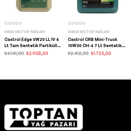
0W20 MOTOR YAĞLARI
10W30 MOTOR YAĞLARI
Castrol Edge 0W20 LL IV 4
Castrol CRB Mini-Truck
Lt Tam Sentetik Partiküllü
10W30 CH-4 7 Lt Sentetik
Motor Yağı
Motor Yağı
₺
4.141,00
₺
2.958,00
₺
2.412,00
₺
1.723,00