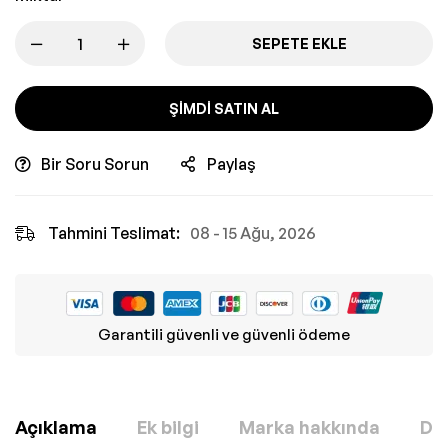
SEPETE EKLE
ŞIMDI SATIN AL
Bir Soru Sorun
Paylaş
Tahmini Teslimat:
08 - 15 Ağu, 2026
Garantili güvenli ve güvenli ödeme
Açıklama
Ek bilgi
Marka hakkında
Değ