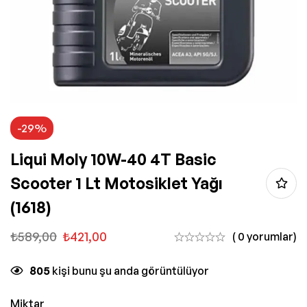
-29%
Liqui Moly 10W-40 4T Basic
Scooter 1 Lt Motosiklet Yağı
(1618)
₺
589,00
₺
421,00
( 0 yorumlar)
805
kişi bunu şu anda görüntülüyor
Miktar