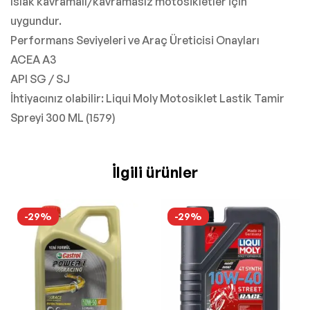
Islak kavramalı/kavramasız motosikletler için
uygundur.
Performans Seviyeleri ve Araç Üreticisi Onayları
ACEA A3
API SG / SJ
İhtiyacınız olabilir: Liqui Moly Motosiklet Lastik Tamir
Spreyi 300 ML (1579)
İlgili ürünler
-29%
-29%